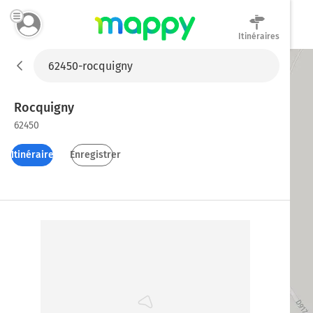
Itinéraires
Mappy
Rocquigny
62450
Itinéraires
Enregistrer