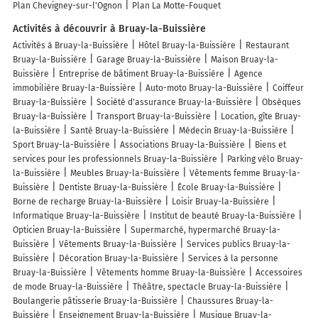
Plan Chevigney-sur-l'Ognon
Plan La Motte-Fouquet
Activités à découvrir à Bruay-la-Buissière
Activités à Bruay-la-Buissière
Hôtel Bruay-la-Buissière
Restaurant
Bruay-la-Buissière
Garage Bruay-la-Buissière
Maison Bruay-la-
Buissière
Entreprise de bâtiment Bruay-la-Buissière
Agence
immobilière Bruay-la-Buissière
Auto-moto Bruay-la-Buissière
Coiffeur
Bruay-la-Buissière
Société d'assurance Bruay-la-Buissière
Obsèques
Bruay-la-Buissière
Transport Bruay-la-Buissière
Location, gîte Bruay-
la-Buissière
Santé Bruay-la-Buissière
Médecin Bruay-la-Buissière
Sport Bruay-la-Buissière
Associations Bruay-la-Buissière
Biens et
services pour les professionnels Bruay-la-Buissière
Parking vélo Bruay-
la-Buissière
Meubles Bruay-la-Buissière
Vêtements femme Bruay-la-
Buissière
Dentiste Bruay-la-Buissière
École Bruay-la-Buissière
Borne de recharge Bruay-la-Buissière
Loisir Bruay-la-Buissière
Informatique Bruay-la-Buissière
Institut de beauté Bruay-la-Buissière
Opticien Bruay-la-Buissière
Supermarché, hypermarché Bruay-la-
Buissière
Vêtements Bruay-la-Buissière
Services publics Bruay-la-
Buissière
Décoration Bruay-la-Buissière
Services à la personne
Bruay-la-Buissière
Vêtements homme Bruay-la-Buissière
Accessoires
de mode Bruay-la-Buissière
Théâtre, spectacle Bruay-la-Buissière
Boulangerie pâtisserie Bruay-la-Buissière
Chaussures Bruay-la-
Buissière
Enseignement Bruay-la-Buissière
Musique Bruay-la-