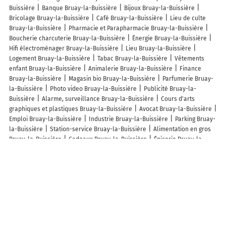
Buissière
Banque Bruay-la-Buissière
Bijoux Bruay-la-Buissière
Bricolage Bruay-la-Buissière
Café Bruay-la-Buissière
Lieu de culte
Bruay-la-Buissière
Pharmacie et Parapharmacie Bruay-la-Buissière
Boucherie charcuterie Bruay-la-Buissière
Énergie Bruay-la-Buissière
Hifi électroménager Bruay-la-Buissière
Lieu Bruay-la-Buissière
Logement Bruay-la-Buissière
Tabac Bruay-la-Buissière
Vêtements
enfant Bruay-la-Buissière
Animalerie Bruay-la-Buissière
Finance
Bruay-la-Buissière
Magasin bio Bruay-la-Buissière
Parfumerie Bruay-
la-Buissière
Photo video Bruay-la-Buissière
Publicité Bruay-la-
Buissière
Alarme, surveillance Bruay-la-Buissière
Cours d'arts
graphiques et plastiques Bruay-la-Buissière
Avocat Bruay-la-Buissière
Emploi Bruay-la-Buissière
Industrie Bruay-la-Buissière
Parking Bruay-
la-Buissière
Station-service Bruay-la-Buissière
Alimentation en gros
Bruay-la-Buissière
Cadeaux Bruay-la-Buissière
Épicerie Bruay-la-
Buissière
Hôpital Bruay-la-Buissière
Jardinerie Bruay-la-Buissière
Librairie, papeterie Bruay-la-Buissière
Linge de maison Bruay-la-
Buissière
Jouets et jeux Bruay-la-Buissière
Puériculture Bruay-la-
Buissière
Spa Bruay-la-Buissière
Téléphonie et internet Bruay-la-
Buissière
Tourisme Bruay-la-Buissière
Antiquités et artisanat d'art
Bruay-la-Buissière
Bar, club Bruay-la-Buissière
Centre équestre et
d'équitation Bruay-la-Buissière
Cinéma Bruay-la-Buissière
Élevage
d'animaux Bruay-la-Buissière
Fruits et légumes Bruay-la-Buissière