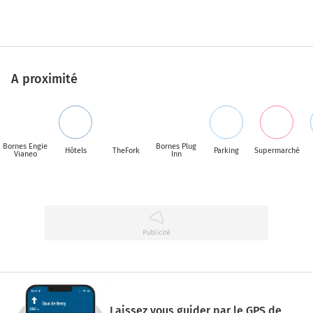
A proximité
Bornes Engie
Bornes Plug
Hôtels
TheFork
Parking
Supermarché
Vianeo
Inn
Laissez vous guider par le GPS de