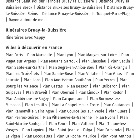
Distance Saint-Pol-sur-Ternoise Bruay-la-Buissière
Distance Bruay-la-
Buissière Berck
Distance Bruxelles Bruay-la-Buissière
Distance Bruay-
la-Buissière Reims
Distance Bruay-la-Buissière Le Touquet-Paris-Plage
Rayon autour de moi
Itinéraires Bruay-la-Buissière
Itinéraires avec Mappy
Villes à découvrir en France
Plan Paris
Plan Marseille
Plan Lyon
Plan Mauges-sur-Loire
Plan
Puget-sur-Argens
Plan Mouans-Sartoux
Plan Chassieu
Plan Seclin
Plan Sablé-sur-Sarthe
Plan Segré-en-Anjou-Bleu
Plan Ris-Orangis
Plan Les Trois-Îlets
Plan Sainte-Rose
Plan Villalier
Plan Gaas
Plan
Leucate
Plan Lons
Plan Andrézieux-Bouthéon
Plan Yerres
Plan
Bourg-lès-Valence
Plan Cestas
Plan Besson
Plan Quiberon
Plan
Guipavas
Plan Draveil
Plan Obernai
Plan Limoux
Plan Redon
Plan Ambérieu-en-Bugey
Plan Carqueiranne
Plan Bormes-les-
Mimosas
Plan Les Ulis
Plan La Chapelle-sur-Erdre
Plan Coutances
Plan Ramonville-Saint-Agne
Plan Courcelles-sur-Vesle
Plan Cuers
Plan Perros-Guirec
Plan Villeneuve-la-Garenne
Plan Nyons
Plan
Saint-Martin-Boulogne
Plan Feurs
Plan Valloire
Plan Thaon-les-
Vosges
Plan Lagnieu
Plan Saint-Jean-du-Falga
Plan Pamandzi
Plan
Le Vigen
Plan Locqueltas
Plan La Roche-Maurice
Plan Pont-Authou