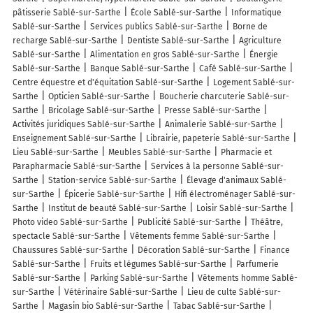
pâtisserie Sablé-sur-Sarthe
École Sablé-sur-Sarthe
Informatique
Sablé-sur-Sarthe
Services publics Sablé-sur-Sarthe
Borne de
recharge Sablé-sur-Sarthe
Dentiste Sablé-sur-Sarthe
Agriculture
Sablé-sur-Sarthe
Alimentation en gros Sablé-sur-Sarthe
Énergie
Sablé-sur-Sarthe
Banque Sablé-sur-Sarthe
Café Sablé-sur-Sarthe
Centre équestre et d'équitation Sablé-sur-Sarthe
Logement Sablé-sur-
Sarthe
Opticien Sablé-sur-Sarthe
Boucherie charcuterie Sablé-sur-
Sarthe
Bricolage Sablé-sur-Sarthe
Presse Sablé-sur-Sarthe
Activités juridiques Sablé-sur-Sarthe
Animalerie Sablé-sur-Sarthe
Enseignement Sablé-sur-Sarthe
Librairie, papeterie Sablé-sur-Sarthe
Lieu Sablé-sur-Sarthe
Meubles Sablé-sur-Sarthe
Pharmacie et
Parapharmacie Sablé-sur-Sarthe
Services à la personne Sablé-sur-
Sarthe
Station-service Sablé-sur-Sarthe
Élevage d'animaux Sablé-
sur-Sarthe
Épicerie Sablé-sur-Sarthe
Hifi électroménager Sablé-sur-
Sarthe
Institut de beauté Sablé-sur-Sarthe
Loisir Sablé-sur-Sarthe
Photo video Sablé-sur-Sarthe
Publicité Sablé-sur-Sarthe
Théâtre,
spectacle Sablé-sur-Sarthe
Vêtements femme Sablé-sur-Sarthe
Chaussures Sablé-sur-Sarthe
Décoration Sablé-sur-Sarthe
Finance
Sablé-sur-Sarthe
Fruits et légumes Sablé-sur-Sarthe
Parfumerie
Sablé-sur-Sarthe
Parking Sablé-sur-Sarthe
Vêtements homme Sablé-
sur-Sarthe
Vétérinaire Sablé-sur-Sarthe
Lieu de culte Sablé-sur-
Sarthe
Magasin bio Sablé-sur-Sarthe
Tabac Sablé-sur-Sarthe