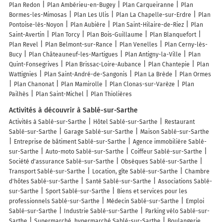
Plan Redon
Plan Ambérieu-en-Bugey
Plan Carqueiranne
Plan
Bormes-les-Mimosas
Plan Les Ulis
Plan La Chapelle-sur-Erdre
Plan
Pontoise-lès-Noyon
Plan Aubière
Plan Saint-Hilaire-de-Riez
Plan
Saint-Avertin
Plan Torcy
Plan Bois-Guillaume
Plan Blanquefort
Plan Revel
Plan Belmont-sur-Rance
Plan Venelles
Plan Cerny-lès-
Bucy
Plan Châteauneuf-les-Martigues
Plan Antigny-la-Ville
Plan
Quint-Fonsegrives
Plan Brissac-Loire-Aubance
Plan Chantepie
Plan
Wattignies
Plan Saint-André-de-Sangonis
Plan La Brède
Plan Ormes
Plan Chanonat
Plan Mamirolle
Plan Clonas-sur-Varèze
Plan
Pailhès
Plan Saint-Michel
Plan Thiolières
Activités à découvrir à Sablé-sur-Sarthe
Activités à Sablé-sur-Sarthe
Hôtel Sablé-sur-Sarthe
Restaurant
Sablé-sur-Sarthe
Garage Sablé-sur-Sarthe
Maison Sablé-sur-Sarthe
Entreprise de bâtiment Sablé-sur-Sarthe
Agence immobilière Sablé-
sur-Sarthe
Auto-moto Sablé-sur-Sarthe
Coiffeur Sablé-sur-Sarthe
Société d'assurance Sablé-sur-Sarthe
Obsèques Sablé-sur-Sarthe
Transport Sablé-sur-Sarthe
Location, gîte Sablé-sur-Sarthe
Chambre
d'hôtes Sablé-sur-Sarthe
Santé Sablé-sur-Sarthe
Associations Sablé-
sur-Sarthe
Sport Sablé-sur-Sarthe
Biens et services pour les
professionnels Sablé-sur-Sarthe
Médecin Sablé-sur-Sarthe
Emploi
Sablé-sur-Sarthe
Industrie Sablé-sur-Sarthe
Parking vélo Sablé-sur-
Sarthe
Supermarché, hypermarché Sablé-sur-Sarthe
Boulangerie