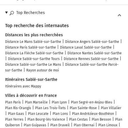
Top Recherches
Top recherche des internautes
Distances les plus recherchées
Distance Le Mans Sablé-sur-Sarthe
Distance Angers Sablé-sur-Sarthe
Distance Paris Sablé-sur-Sarthe
Distance Laval Sablé-sur-Sarthe
Distance La Flèche Sablé-sur-Sarthe
Distance Nantes Sablé-sur-Sarthe
Distance Sablé-sur-Sarthe Tours
Distance Rennes Sablé-sur-Sarthe
Distance Sablé-sur-Sarthe Le Mans
Distance Sablé-sur-Sarthe Parcé-
sur-Sarthe
Rayon autour de moi
Itinéraires Sablé-sur-Sarthe
Itinéraires avec Mappy
Villes à découvrir en France
Plan Paris
Plan Marseille
Plan Lyon
Plan Segré-en-Anjou-Bleu
Plan Ris-Orangis
Plan Les Trois-Îlets
Plan Sainte-Rose
Plan Villalier
Plan Gaas
Plan Leucate
Plan Lons
Plan Andrézieux-Bouthéon
Plan Yerres
Plan Bourg-lès-Valence
Plan Cestas
Plan Besson
Plan
Quiberon
Plan Guipavas
Plan Draveil
Plan Obernai
Plan Limoux