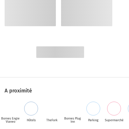
A proximité
Bornes Engie
Bornes Plug
Hôtels
TheFork
Parking
Supermarché
Vianeo
Inn