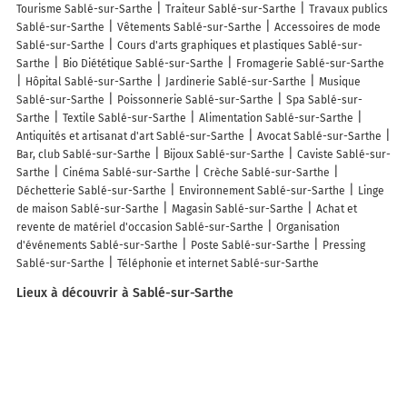
Tourisme Sablé-sur-Sarthe
Traiteur Sablé-sur-Sarthe
Travaux publics
Sablé-sur-Sarthe
Vêtements Sablé-sur-Sarthe
Accessoires de mode
Sablé-sur-Sarthe
Cours d'arts graphiques et plastiques Sablé-sur-
Sarthe
Bio Diététique Sablé-sur-Sarthe
Fromagerie Sablé-sur-Sarthe
Hôpital Sablé-sur-Sarthe
Jardinerie Sablé-sur-Sarthe
Musique
Sablé-sur-Sarthe
Poissonnerie Sablé-sur-Sarthe
Spa Sablé-sur-
Sarthe
Textile Sablé-sur-Sarthe
Alimentation Sablé-sur-Sarthe
Antiquités et artisanat d'art Sablé-sur-Sarthe
Avocat Sablé-sur-Sarthe
Bar, club Sablé-sur-Sarthe
Bijoux Sablé-sur-Sarthe
Caviste Sablé-sur-
Sarthe
Cinéma Sablé-sur-Sarthe
Crèche Sablé-sur-Sarthe
Déchetterie Sablé-sur-Sarthe
Environnement Sablé-sur-Sarthe
Linge
de maison Sablé-sur-Sarthe
Magasin Sablé-sur-Sarthe
Achat et
revente de matériel d'occasion Sablé-sur-Sarthe
Organisation
d'événements Sablé-sur-Sarthe
Poste Sablé-sur-Sarthe
Pressing
Sablé-sur-Sarthe
Téléphonie et internet Sablé-sur-Sarthe
Lieux à découvrir à Sablé-sur-Sarthe
Commerçants de Sablé-sur-Sarthe
Walenczak Pierre
Sabine Bodilis
Gaëlle Chevalier Vaucois
Renault Occasions Centre Automobile De la
Tuilerie
Cache Cache
Équip jardin Sablé-sur-Sarthe
Banque
Populaire Grand Ouest SABLE SUR SARTHE
Renault Centre Automobile De
La Tuilerie Concessionnaire
BPM Cars - Mercedes -Benz
Leroi SARL
Opticien Formul' Optique
Daoumy Propreté
Restaurant du Golf