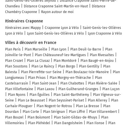
Saint-Genis-les-Ollières Seynod
Distance Craponne Saint-Pierre-de-
Chandieu
Distance Craponne Saint-Martin-en-Haut
Distance
Chambéry Craponne
Rayon autour de moi
Itinéraires Craponne
Itinéraires avec Mappy
Craponne Lyon à Vélo
Saint-Genis-les-Ollières
Lyon à Vélo
Lyon Saint-Genis-les-Ollières à Vélo
Lyon Craponne à Vélo
Villes à découvrir en France
Plan Paris
Plan Marseille
Plan Lyon
Plan Deuil-la-Barre
Plan
Joinville-le-Pont
Plan Châteauneuf-les-Martigues
Plan Rivesaltes
Plan Crozet
Plan La Clusaz
Plan Montdoré
Plan Baugé-en-Anjou
Plan Soustons
Plan Le Raincy
Plan Borgo
Plan Gentilly
Plan
Balesta
Plan Pierrefitte-sur-Seine
Plan Boulazac-Isle-Manoire
Plan
Longjumeau
Plan Privas
Plan Morgny-en-Thiérache
Plan
Castelsarrasin
Plan Saint-Jean
Plan Chabottes
Plan Rivière-Salée
Plan Villefontaine
Plan Laxou
Plan Guilherand-Granges
Plan Luçon
Plan Nyons
Plan Éguilles
Plan Saint-Barthélemy
Plan Vigneux-sur-
Seine
Plan Le Beausset
Plan Seyssinet-Pariset
Plan Allerey
Plan
Carhaix-Plouguer
Plan Nogent-le-Rotrou
Plan La Bresse
Plan
Dourdan
Plan Corte
Plan Sérignan
Plan Liffré
Plan Villarembert
Plan Bouzel
Plan Boismont
Plan Saint-Gildas-de-Rhuys
Plan
Villemoirieu
Plan Pléhédel
Plan Dangolsheim
Plan Ilonse
Plan