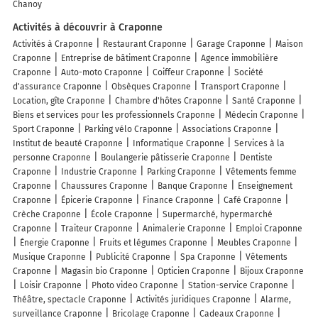
Chanoy
Activités à découvrir à Craponne
Activités à Craponne
Restaurant Craponne
Garage Craponne
Maison
Craponne
Entreprise de bâtiment Craponne
Agence immobilière
Craponne
Auto-moto Craponne
Coiffeur Craponne
Société
d'assurance Craponne
Obsèques Craponne
Transport Craponne
Location, gîte Craponne
Chambre d'hôtes Craponne
Santé Craponne
Biens et services pour les professionnels Craponne
Médecin Craponne
Sport Craponne
Parking vélo Craponne
Associations Craponne
Institut de beauté Craponne
Informatique Craponne
Services à la
personne Craponne
Boulangerie pâtisserie Craponne
Dentiste
Craponne
Industrie Craponne
Parking Craponne
Vêtements femme
Craponne
Chaussures Craponne
Banque Craponne
Enseignement
Craponne
Épicerie Craponne
Finance Craponne
Café Craponne
Crèche Craponne
École Craponne
Supermarché, hypermarché
Craponne
Traiteur Craponne
Animalerie Craponne
Emploi Craponne
Énergie Craponne
Fruits et légumes Craponne
Meubles Craponne
Musique Craponne
Publicité Craponne
Spa Craponne
Vêtements
Craponne
Magasin bio Craponne
Opticien Craponne
Bijoux Craponne
Loisir Craponne
Photo video Craponne
Station-service Craponne
Théâtre, spectacle Craponne
Activités juridiques Craponne
Alarme,
surveillance Craponne
Bricolage Craponne
Cadeaux Craponne