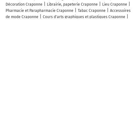
Décoration Craponne
Librairie, papeterie Craponne
Lieu Craponne
Pharmacie et Parapharmacie Craponne
Tabac Craponne
Accessoires
de mode Craponne
Cours d'arts graphiques et plastiques Craponne
Avocat Craponne
Bio Diététique Craponne
Caviste Craponne
Fleuriste Craponne
Jardinerie Craponne
Logement Craponne
Magasin de sport Craponne
Pressing Craponne
Services publics
Craponne
Tourisme Craponne
Vétérinaire Craponne
Alimentation
Craponne
Alimentation en gros Craponne
Antiquités et artisanat d'art
Craponne
Borne de recharge Craponne
Boucherie charcuterie
Craponne
Fromagerie Craponne
Hifi électroménager Craponne
Lieu
de culte Craponne
Jouets et jeux Craponne
Poissonnerie Craponne
Vêtements homme Craponne
Lieux à découvrir à Craponne
Commerçants de Craponne
L'index
Ghislaine Millet
FARION Corinne
DIETETICIENNE
Daniel de Rossi
La Terrasse
Carole Morel
Emma
Rizzetto
IN&FI Crédits
Isacare Institut
Lidl
Arte Del Bagno
Poissonnerie Mompelat
KALISTA Craponne
William Denis Et Associé
SARL
Transmusic Concert
Menuiserie De L'ouest Besson David
McDonald's
Perrin-Giraud
AS Auto Sécurité Contrôle technique
Craponne
Vinet Jean Marie
Pharmacie Du Village
Maldera Michaël
Ondes De Choc
T.L.D. Travaux Lyonnais Aménagement
Fnaim Diag Pro