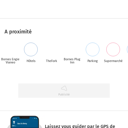
A proximité
Bornes Engie
Bornes Plug
Hôtels
TheFork
Parking
Supermarché
Vianeo
Inn
Laissez vous guider par le GPS de