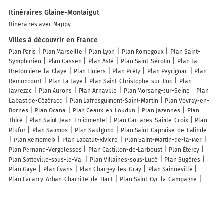
Itinéraires Glaine-Montaigut
Itinéraires avec Mappy
Villes à découvrir en France
Plan Paris
Plan Marseille
Plan Lyon
Plan Romegoux
Plan Saint-
Symphorien
Plan Cassen
Plan Asté
Plan Saint-Sérotin
Plan La
Bretonnière-la-Claye
Plan Liniers
Plan Préty
Plan Peyrignac
Plan
Remoncourt
Plan La Faye
Plan Saint-Christophe-sur-Roc
Plan
Javrezac
Plan Aurons
Plan Arnaville
Plan Morsang-sur-Seine
Plan
Labastide-Cézéracq
Plan Lafresguimont-Saint-Martin
Plan Vovray-en-
Bornes
Plan Ocana
Plan Ceaux-en-Loudun
Plan Jazennes
Plan
Thiré
Plan Saint-Jean-Froidmentel
Plan Carcarès-Sainte-Croix
Plan
Plufur
Plan Saumos
Plan Saulgond
Plan Saint-Capraise-de-Lalinde
Plan Remomeix
Plan Labatut-Rivière
Plan Saint-Martin-de-la-Mer
Plan Pernand-Vergelesses
Plan Castillon-de-Larboust
Plan Étercy
Plan Sotteville-sous-le-Val
Plan Villaines-sous-Lucé
Plan Sugères
Plan Gaye
Plan Évans
Plan Chargey-lès-Gray
Plan Sainneville
Plan Lacarry-Arhan-Charritte-de-Haut
Plan Saint-Cyr-la-Campagne
Plan Vions
Plan Malons-et-Elze
Plan Muidorge
Plan Pradines
Plan
Lindry
Lieux à découvrir à Glaine-Montaigut