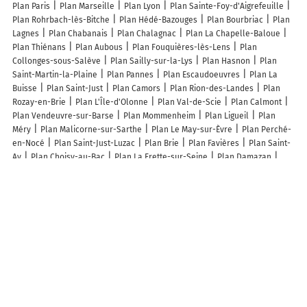
Plan Paris
Plan Marseille
Plan Lyon
Plan Sainte-Foy-d'Aigrefeuille
Plan Rohrbach-lès-Bitche
Plan Hédé-Bazouges
Plan Bourbriac
Plan
Lagnes
Plan Chabanais
Plan Chalagnac
Plan La Chapelle-Baloue
Plan Thiénans
Plan Aubous
Plan Fouquières-lès-Lens
Plan
Collonges-sous-Salève
Plan Sailly-sur-la-Lys
Plan Hasnon
Plan
Saint-Martin-la-Plaine
Plan Pannes
Plan Escaudoeuvres
Plan La
Buisse
Plan Saint-Just
Plan Camors
Plan Rion-des-Landes
Plan
Rozay-en-Brie
Plan L'Île-d'Olonne
Plan Val-de-Scie
Plan Calmont
Plan Vendeuvre-sur-Barse
Plan Mommenheim
Plan Ligueil
Plan
Méry
Plan Malicorne-sur-Sarthe
Plan Le May-sur-Èvre
Plan Perché-
en-Nocé
Plan Saint-Just-Luzac
Plan Brie
Plan Favières
Plan Saint-
Ay
Plan Choisy-au-Bac
Plan La Frette-sur-Seine
Plan Damazan
Plan Moncé-en-Belin
Plan Saint-Denis-des-Murs
Plan Llupia
Plan
Septeuil
Plan Violay
Plan Douriez
Plan Fors
Plan Saint-Maurice-
les-Brousses
Plan Molandier
Plan Humberville
Plan Chazelles
Lieux à découvrir à Montardon
Commerçants de Montardon
Interventions Nuisibles
Azzurra Publicité
Vert Oliv'
C F P P a
Rentforce SA
Aquasun
Mathieu P.
Béarn
Radiateurs
3B Loisirs
Pause Beauté
Pc 64
Créa Pub
Mawela
Danses
Lou Mey Bou
Sud Constructions
Forêt Des Vert'Tiges
Virginie Peyralans
Selfstock.com
M . France
Frédéric Poret
Medical
des Luys
Magali Cerdan
Secret de rose
Wilfried Roy
Capala Lutz