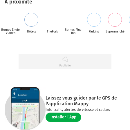
A proximité
Bornes Engie
Bornes Plug
Hôtels
TheFork
Parking
Supermarché
Vianeo
Inn
Laissez vous guider par le GPS de
l'application Mappy
Info trafic, alertes de vitesse et radars
Installer l'App