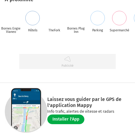
Bornes Engie
Bornes Plug
Hôtels
TheFork
Parking
Supermarché
Vianeo
Inn
Laissez vous guider par le GPS de
l'application Mappy
Info trafic, alertes de vitesse et radars
Installer l'App