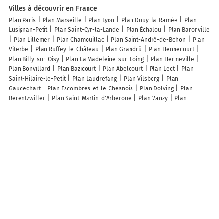
Villes à découvrir en France
Plan Paris
Plan Marseille
Plan Lyon
Plan Douy-la-Ramée
Plan
Lusignan-Petit
Plan Saint-Cyr-la-Lande
Plan Échalou
Plan Baronville
Plan Lillemer
Plan Chamouillac
Plan Saint-André-de-Bohon
Plan
Viterbe
Plan Ruffey-le-Château
Plan Grandrû
Plan Hennecourt
Plan Billy-sur-Oisy
Plan La Madeleine-sur-Loing
Plan Hermeville
Plan Bonvillard
Plan Bazicourt
Plan Abelcourt
Plan Lect
Plan
Saint-Hilaire-le-Petit
Plan Laudrefang
Plan Vilsberg
Plan
Gaudechart
Plan Escombres-et-le-Chesnois
Plan Dolving
Plan
Berentzwiller
Plan Saint-Martin-d'Arberoue
Plan Vanzy
Plan
Fulleren
Plan Saint-Loup
Plan Saint-Pardoux-les-Cards
Plan
Écurcey
Plan Vabres
Plan Aussurucq
Plan Bruville
Plan Passavant-
en-Argonne
Plan Saint-Pardoux-le-Neuf
Plan Erstroff
Plan Sainte-
Marguerite-Lafigère
Plan La Sommette
Plan Gesvres-le-Chapitre
Plan Saint-Félix-de-l'Héras
Plan Montheries
Plan Lachamp-Raphaël
Plan Auflance
Plan Maisons-Laffitte
Plan Preignan
Plan Bergbieten
Plan Hendecourt-lès-Cagnicourt
Lieux à découvrir à Sus
PilotOne
Mairie - Sus
Église Saint-Sauveur
Cimetière De Sus
Domaine Nitot
Claverie Bernard
Ecole Primaire
Fronton
L Eventail
L Eventail
Lous Esbagats De Sus
De Par'empart EURL
Pauline