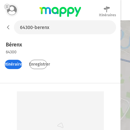
Itinéraires
Mappy
Bérenx
64300
Itinéraires
Enregistrer