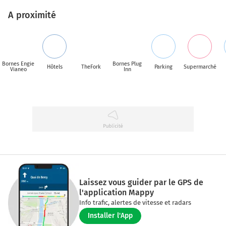
A proximité
Bornes Engie
Bornes Plug
Hôtels
TheFork
Parking
Supermarché
Vianeo
Inn
Laissez vous guider par le GPS de
l'application Mappy
Info trafic, alertes de vitesse et radars
Installer l'App