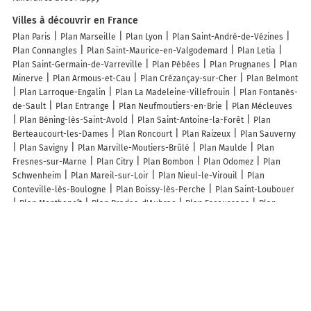
Villes à découvrir en France
Plan Paris
Plan Marseille
Plan Lyon
Plan Saint-André-de-Vézines
Plan Connangles
Plan Saint-Maurice-en-Valgodemard
Plan Letia
Plan Saint-Germain-de-Varreville
Plan Pébées
Plan Prugnanes
Plan
Minerve
Plan Armous-et-Cau
Plan Crézançay-sur-Cher
Plan Belmont
Plan Larroque-Engalin
Plan La Madeleine-Villefrouin
Plan Fontanès-
de-Sault
Plan Entrange
Plan Neufmoutiers-en-Brie
Plan Mécleuves
Plan Béning-lès-Saint-Avold
Plan Saint-Antoine-la-Forêt
Plan
Berteaucourt-les-Dames
Plan Roncourt
Plan Raizeux
Plan Sauverny
Plan Savigny
Plan Marville-Moutiers-Brûlé
Plan Maulde
Plan
Fresnes-sur-Marne
Plan Citry
Plan Bombon
Plan Odomez
Plan
Schwenheim
Plan Mareil-sur-Loir
Plan Nieul-le-Virouil
Plan
Conteville-lès-Boulogne
Plan Boissy-lès-Perche
Plan Saint-Loubouer
Plan Montbenoît
Plan Prades-d'Aubrac
Plan Escoussans
Plan
Queyrières
Plan Bongheat
Plan Sallespisse
Plan Muzy
Plan Saint-
Michel-de-Llotes
Plan Saxi-Bourdon
Plan Quézac
Plan Cézac
Plan
Lignières-sur-Aire
Plan Ydes
Plan Gatteville-le-Phare
Lieux à découvrir à Benqué-Molère
Commerçants de Benqué-Molère
Alerte Frelon 65
COUPES COULEURS
Salons
Mairie - Benqué-Molère
Mairie - Molère
L'Agrolinette
Église