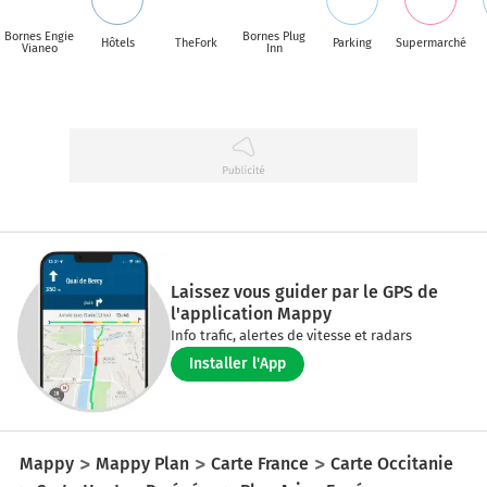
Bornes Engie
Bornes Plug
Hôtels
TheFork
Parking
Supermarché
Vianeo
Inn
Laissez vous guider par le GPS de
l'application Mappy
Info trafic, alertes de vitesse et radars
Installer l'App
Mappy
Mappy Plan
Carte France
Carte Occitanie