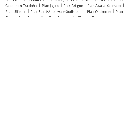
Bauzeil
Plan Goudet
Plan Saint-Just-et-le-Bézu
Plan Termes
Plan
Cadeilhan-Trachère
Plan Jujols
Plan Artigue
Plan Awala-Yalimapo
Plan Uffheim
Plan Saint-Aubin-sur-Quillebeuf
Plan Oudrenne
Plan
Etting
Plan Nouainville
Plan Beaumont
Plan La Chapelle-sur-
Aveyron
Plan Savy
Plan Oisy
Plan Wasnes-au-Bac
Plan Faverois
Plan Vaudreching
Plan Hodeng-au-Bosc
Plan Bust
Plan Sandarville
Plan Anglards-de-Saint-Flour
Plan Chaudenay
Plan Bonnefont
Plan Milly-Lamartine
Plan Bona
Plan Maxey-sur-Vaise
Plan Tarasteix
Plan Fouchécourt
Plan Beauche
Plan Épeigné-sur-Dême
Plan
Rémeling
Plan Riencourt-lès-Cagnicourt
Plan Chonville-Malaumont
Plan Labastide-Savès
Plan Les Loges-Saulces
Plan Châteauneuf-en-
Thymerais
Plan Chamouilley
Plan Granges
Lieux à découvrir à Aries-Espénan
Ets Castaing
Global Batiment
Mairie - Cizos
Mairie - Aries-Espénan
Cimetière
Église De Aries
Église
Cimetière De Aries-Espénan
Court
de Tennis
Domaine de l'Eglantière
Dubosc et Fils
Lacaze Jean-Louis
Bidou Yves
Laguens Pascal
Court de tennis
Societe De Chasse
D'Aries-Espenan
Lo Camin de Pepe EARL
Lepine Damien
Info-trafic en France
Info trafic
Pistes cyclables en France