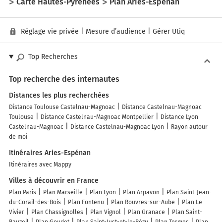
Carte Hautes-Pyrénées
Plan Aries-Espénan
Réglage vie privée
|
Mesure d’audience
|
Gérer Utiq
Top Recherches
Top recherche des internautes
Distances les plus recherchées
Distance Toulouse Castelnau-Magnoac
Distance Castelnau-Magnoac
Toulouse
Distance Castelnau-Magnoac Montpellier
Distance Lyon
Castelnau-Magnoac
Distance Castelnau-Magnoac Lyon
Rayon autour
de moi
Itinéraires Aries-Espénan
Itinéraires avec Mappy
Villes à découvrir en France
Plan Paris
Plan Marseille
Plan Lyon
Plan Arpavon
Plan Saint-Jean-
du-Corail-des-Bois
Plan Fontenu
Plan Rouvres-sur-Aube
Plan Le
Vivier
Plan Chassignolles
Plan Vignol
Plan Granace
Plan Saint-