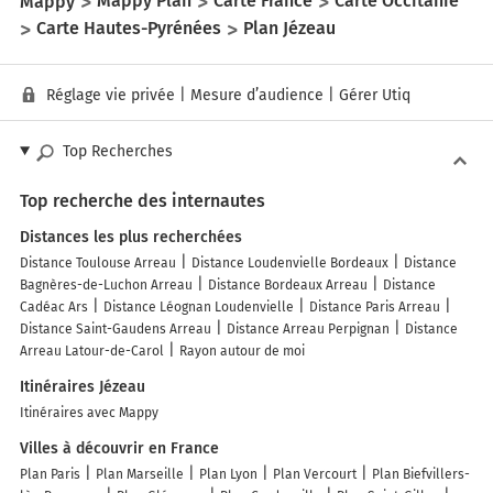
Mappy
Mappy Plan
Carte France
Carte Occitanie
Carte Hautes-Pyrénées
Plan Jézeau
Réglage vie privée
|
Mesure d’audience
|
Gérer Utiq
Top Recherches
Top recherche des internautes
Distances les plus recherchées
Distance Toulouse Arreau
Distance Loudenvielle Bordeaux
Distance
Bagnères-de-Luchon Arreau
Distance Bordeaux Arreau
Distance
Cadéac Ars
Distance Léognan Loudenvielle
Distance Paris Arreau
Distance Saint-Gaudens Arreau
Distance Arreau Perpignan
Distance
Arreau Latour-de-Carol
Rayon autour de moi
Itinéraires Jézeau
Itinéraires avec Mappy
Villes à découvrir en France
Plan Paris
Plan Marseille
Plan Lyon
Plan Vercourt
Plan Biefvillers-