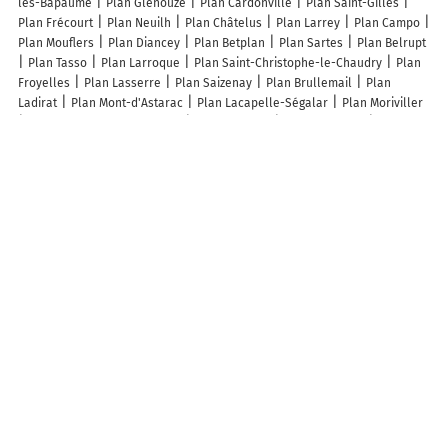
lès-Bapaume
Plan Glénouze
Plan Cardonville
Plan Saint-Gilles
Plan Frécourt
Plan Neuilh
Plan Châtelus
Plan Larrey
Plan Campo
Plan Mouflers
Plan Diancey
Plan Betplan
Plan Sartes
Plan Belrupt
Plan Tasso
Plan Larroque
Plan Saint-Christophe-le-Chaudry
Plan
Froyelles
Plan Lasserre
Plan Saizenay
Plan Brullemail
Plan
Ladirat
Plan Mont-d'Astarac
Plan Lacapelle-Ségalar
Plan Moriviller
Plan Saint-Jeure-d'Andaure
Plan Gembrie
Plan Coublucq
Plan
Forcelles-sous-Gugney
Plan Cerseuil
Plan Bize
Plan La Chapelle-
Saint-Martial
Plan Givry-lès-Loisy
Plan Les Cent-Âcres
Plan Uxelles
Plan Parnay
Plan Berbezit
Plan Villetritouls
Plan Agmé
Plan
Fajac-la-Relenque
Plan La Grange
Plan Cognet
Plan Gujan-Mestras
Plan Poligny
Plan Viviers
Plan Rozay-en-Brie
Plan Commenailles
Plan Le Garn
Plan Fains
Lieux à découvrir à Jézeau
Esclarmonde Robert
L'Atelier Volant
Mairie - Jézeau
Église Saint-
Laurent de Jézeau
Cimetière De Jézeau
Site de Spéléologie : Massif de
Nistos
Prugent Lere Thierry
Arrias Claude
Jonas Nowé
Marelha
S.A.S.U
A découvrir autour de Jézeau
Val-Louron
Peyresourde Balestas
Camors
Lurgues Granges
Anéran
Lac de Genos-Loudenvielle
Lac de Genos-Loudenvielle