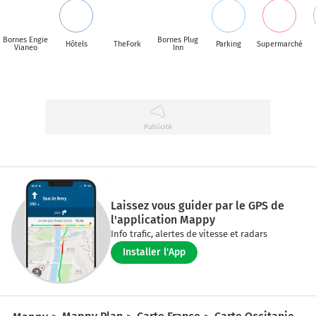
Bornes Engie
Bornes Plug
Hôtels
TheFork
Parking
Supermarché
Vianeo
Inn
Laissez vous guider par le GPS de
l'application Mappy
Info trafic, alertes de vitesse et radars
Installer l'App