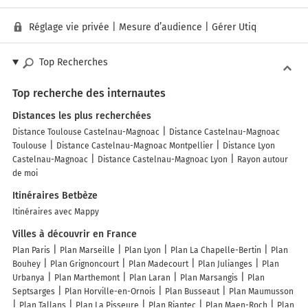
Réglage vie privée
|
Mesure d’audience
|
Gérer Utiq
Top Recherches
Top recherche des internautes
Distances les plus recherchées
Distance Toulouse Castelnau-Magnoac
Distance Castelnau-Magnoac
Toulouse
Distance Castelnau-Magnoac Montpellier
Distance Lyon
Castelnau-Magnoac
Distance Castelnau-Magnoac Lyon
Rayon autour
de moi
Itinéraires Betbèze
Itinéraires avec Mappy
Villes à découvrir en France
Plan Paris
Plan Marseille
Plan Lyon
Plan La Chapelle-Bertin
Plan
Bouhey
Plan Grignoncourt
Plan Madecourt
Plan Julianges
Plan
Urbanya
Plan Marthemont
Plan Laran
Plan Marsangis
Plan
Septsarges
Plan Horville-en-Ornois
Plan Busseaut
Plan Maumusson
Plan Tallans
Plan La Pisseure
Plan Riantec
Plan Maen-Roch
Plan