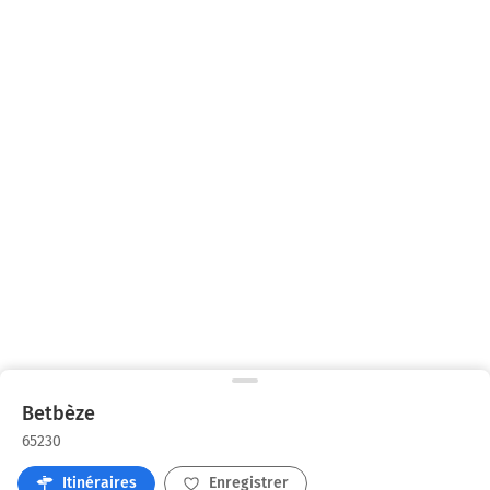
Betbèze
65230
Itinéraires
Enregistrer