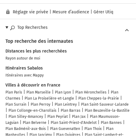
Réglage vie privée
|
Mesure d’audience
|
Gérer Utiq
Top Recherches
Top recherche des internautes
Distances les plus recherchées
Rayon autour de moi
Itinéraires Sabalos
Itinéraires avec Mappy
Villes à découvrir en France
Plan Paris
Plan Marseille
Plan Lyon
Plan Héronchelles
Plan
Charmes
Plan La Proiselière-et-Langle
Plan Cheppes-la-Prairie
Plan Surrain
Plan Perroy
Plan Leintrey
Plan Saint-Sauveur-Lalande
Plan Collonge-en-Charollais
Plan Barras
Plan Beuzeville-la-Bastille
Plan Silley-Amancey
Plan Peyriat
Plan Jax
Plan Maumusson-
Laguian
Plan Belverne
Plan Saint-Priest-d'Andelot
Plan Bannes
Plan Badménil-aux-Bois
Plan Guevenatten
Plan Thoix
Plan
Manheulles
Plan Jancigny
Plan Quivières
Plan Saint-Lambert-et-