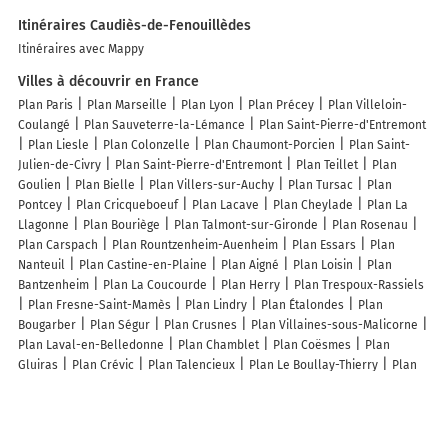
Itinéraires Caudiès-de-Fenouillèdes
Itinéraires avec Mappy
Villes à découvrir en France
Plan Paris
Plan Marseille
Plan Lyon
Plan Précey
Plan Villeloin-
Coulangé
Plan Sauveterre-la-Lémance
Plan Saint-Pierre-d'Entremont
Plan Liesle
Plan Colonzelle
Plan Chaumont-Porcien
Plan Saint-
Julien-de-Civry
Plan Saint-Pierre-d'Entremont
Plan Teillet
Plan
Goulien
Plan Bielle
Plan Villers-sur-Auchy
Plan Tursac
Plan
Pontcey
Plan Cricqueboeuf
Plan Lacave
Plan Cheylade
Plan La
Llagonne
Plan Bouriège
Plan Talmont-sur-Gironde
Plan Rosenau
Plan Carspach
Plan Rountzenheim-Auenheim
Plan Essars
Plan
Nanteuil
Plan Castine-en-Plaine
Plan Aigné
Plan Loisin
Plan
Bantzenheim
Plan La Coucourde
Plan Herry
Plan Trespoux-Rassiels
Plan Fresne-Saint-Mamès
Plan Lindry
Plan Étalondes
Plan
Bougarber
Plan Ségur
Plan Crusnes
Plan Villaines-sous-Malicorne
Plan Laval-en-Belledonne
Plan Chamblet
Plan Coësmes
Plan
Gluiras
Plan Crévic
Plan Talencieux
Plan Le Boullay-Thierry
Plan
Queyssac-les-Vignes
Plan Chacenay
Plan Sainte-Anastasie-sur-Issole
Lieux à découvrir à Caudiès-de-Fenouillèdes
Commerçants de Caudiès-de-Fenouillèdes
Castel Fizel
Domaine Grain