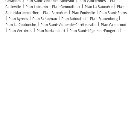
Gélannes
Plan Saint-Vincent-Cramesnil
Plan Vauciennes
Plan
Calleville
Plan Lobsann
Plan Genouilleux
Plan La Saunière
Plan
Saint-Martin-du-Bec
Plan Bernières
Plan Émiéville
Plan Saint-Floris
Plan Ayrens
Plan Schoenau
Plan Autouillet
Plan Frauenberg
Plan La Coulonche
Plan Saint-Victor-de-Chrétienville
Plan Camprond
Plan Verrières
Plan Morlancourt
Plan Saint-Léger-de-Fougeret
Plan Wylder
Plan Dhuisy
Plan Écorpain
Plan Colincamps
Plan
Montabot
Plan Saint-Just-et-le-Bézu
Plan Tavant
Plan Montdardier
Plan Campestre-et-Luc
Plan Escot
Plan Ménil-Hubert-en-Exmes
Plan
Montfrin
Plan Villiers-en-Désoeuvre
Plan Puydaniel
Lieux à découvrir à Prats-de-Sournia
Les ciseaux voyageurs
La Poste Agence Communale
Mairie - Prats-de-
Sournia
Les Saveurs De Blandine
Dematteo Gino Rénovation EURL
le
Relais de la Tour
Église De La Nativité De Notre-Dame
Cimetière De
Prats-de-Sournia
Installations Sportives Municipales
Proxi Services
Baloche Yann Alain
Association Communale de Chasse Agreee de Prats
de Sournia
Bdf Quad 66
Les Créactifs
La Fabrica Del So
Association
Communale De Chasse Agreee De Prats De Sournia
Cuma Les Vignerons
De Prats
A découvrir autour de Prats-de-Sournia
Forêt Communale de Rabouillet