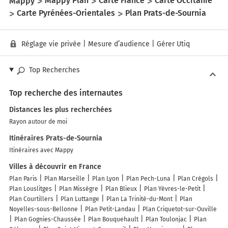
Mappy
Mappy Plan
Carte France
Carte Occitanie
Carte Pyrénées-Orientales
Plan Prats-de-Sournia
Réglage vie privée
|
Mesure d’audience
|
Gérer Utiq
Top Recherches
Top recherche des internautes
Distances les plus recherchées
Rayon autour de moi
Itinéraires Prats-de-Sournia
Itinéraires avec Mappy
Villes à découvrir en France
Plan Paris
Plan Marseille
Plan Lyon
Plan Pech-Luna
Plan Crégols
Plan Louslitges
Plan Missègre
Plan Blieux
Plan Yèvres-le-Petit
Plan Courtillers
Plan Luttange
Plan La Trinité-du-Mont
Plan
Noyelles-sous-Bellonne
Plan Petit-Landau
Plan Criquetot-sur-Ouville
Plan Gognies-Chaussée
Plan Bouquehault
Plan Toulonjac
Plan