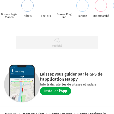
Bornes Engie
Bornes Plug
Hôtels
TheFork
Parking
Supermarché
Vianeo
Inn
Laissez vous guider par le GPS de
l'application Mappy
Info trafic, alertes de vitesse et radars
Installer l'App