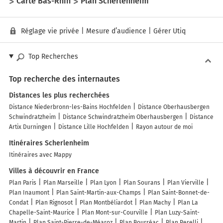
Carte Bas-Rhin
Plan Scherlenheim
Réglage vie privée
|
Mesure d’audience
|
Gérer Utiq
Top Recherches
Top recherche des internautes
Distances les plus recherchées
Distance Niederbronn-les-Bains Hochfelden
Distance Oberhausbergen
Schwindratzheim
Distance Schwindratzheim Oberhausbergen
Distance
Artix Durningen
Distance Lille Hochfelden
Rayon autour de moi
Itinéraires Scherlenheim
Itinéraires avec Mappy
Villes à découvrir en France
Plan Paris
Plan Marseille
Plan Lyon
Plan Sourans
Plan Vierville
Plan Inaumont
Plan Saint-Martin-aux-Champs
Plan Saint-Bonnet-de-
Condat
Plan Rignosot
Plan Montbéliardot
Plan Machy
Plan La
Chapelle-Saint-Maurice
Plan Mont-sur-Courville
Plan Luzy-Saint-
Martin
Plan Saint-Pierre-de-Méaroz
Plan Bourréac
Plan Perelli