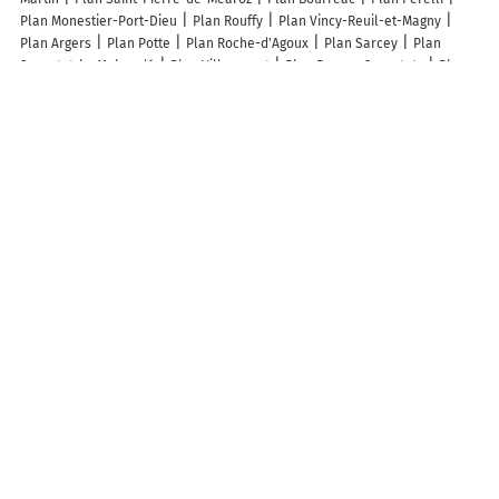
Plan Monestier-Port-Dieu
Plan Rouffy
Plan Vincy-Reuil-et-Magny
Plan Argers
Plan Potte
Plan Roche-d'Agoux
Plan Sarcey
Plan
Sassetot-le-Malgardé
Plan Villoncourt
Plan Payros-Cazautets
Plan
Gourchelles
Plan Poeuilly
Plan Doudrac
Plan Sury
Plan Plumont
Plan Mazerolles
Plan Neuvilley
Plan Marseillan
Plan Domremy-
Landéville
Plan Erbéviller-sur-Amezule
Plan Jacque
Plan Wuisse
Plan Saint-Sauveur-en-Diois
Plan Thonville
Plan Dehéries
Plan
Barbachen
Plan Ormenans
Plan Aurillac
Plan Megève
Plan
Carbon-Blanc
Plan Dourges
Plan Dangé-Saint-Romain
Plan
Plouasne
Plan Saint-Just-d'Avray
Plan Saint-Jodard
Plan
Montrécourt
Lieux à découvrir à Scherlenheim
Franck le jardinier
Mairie - Scherlenheim
3A Energies
Église
Cimetière De Scherlenheim
Terrain de Football
A découvrir autour de Scherlenheim
Schaffhouse-sur-Zorn
Zoebersdorf
Info-trafic en France
Info trafic
Pistes cyclables en France