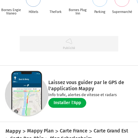
Bornes Engie
Bornes Plug
Hôtels
TheFork
Parking
Supermarché
Vianeo
Inn
Laissez vous guider par le GPS de
l'application Mappy
Info trafic, alertes de vitesse et radars
Installer l'App
Mappy
Mappy Plan
Carte France
Carte Grand Est