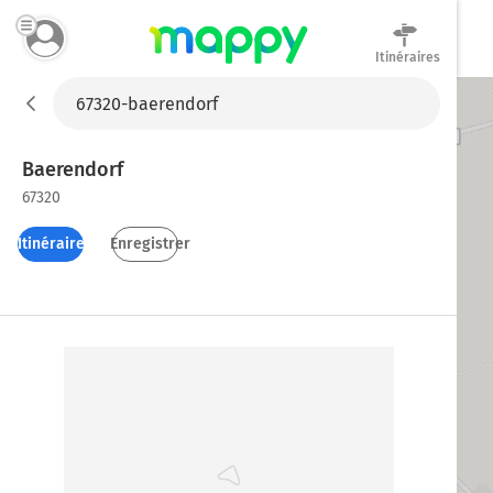
Itinéraires
Mappy
Baerendorf
67320
Itinéraires
Enregistrer