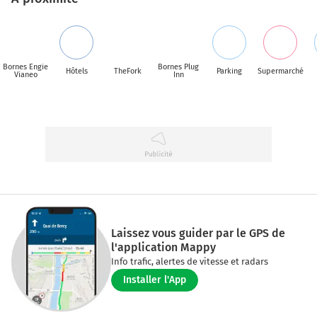
Bornes Engie
Bornes Plug
Hôtels
TheFork
Parking
Supermarché
Vianeo
Inn
Laissez vous guider par le GPS de
l'application Mappy
Info trafic, alertes de vitesse et radars
Installer l'App