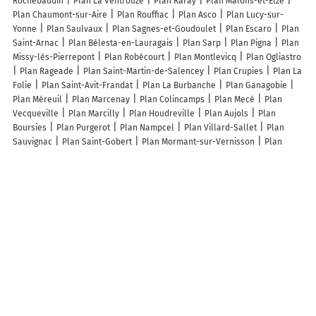
Rochebaudin
Plan La Ventrouze
Plan Raray
Plan Malons-et-Elze
Plan Chaumont-sur-Aire
Plan Rouffiac
Plan Asco
Plan Lucy-sur-
Yonne
Plan Saulvaux
Plan Sagnes-et-Goudoulet
Plan Escaro
Plan
Saint-Arnac
Plan Bélesta-en-Lauragais
Plan Sarp
Plan Pigna
Plan
Missy-lès-Pierrepont
Plan Robécourt
Plan Montlevicq
Plan Ogliastro
Plan Rageade
Plan Saint-Martin-de-Salencey
Plan Crupies
Plan La
Folie
Plan Saint-Avit-Frandat
Plan La Burbanche
Plan Ganagobie
Plan Méreuil
Plan Marcenay
Plan Colincamps
Plan Mecé
Plan
Vecqueville
Plan Marcilly
Plan Houdreville
Plan Aujols
Plan
Boursies
Plan Purgerot
Plan Nampcel
Plan Villard-Sallet
Plan
Sauvignac
Plan Saint-Gobert
Plan Mormant-sur-Vernisson
Plan
Port-le-Grand
Plan Neuville-lès-Decize
Plan Roziers-Saint-Georges
Plan Clairavaux
Plan Arbérats-Sillègue
Plan Chilly
Plan Vaux-sur-
Aure
Lieux à découvrir à Fontjoncouse
Mairie - Fontjoncouse
Auberge Du Vieux Puits
Domaine de Couchalou
Les Chiffons d'Eugénie
Col de Rouire
Ancienne Abbaye
Église
Cimetière De Fontjoncouse
Église Sainte-Léocadie
Site d'Escalade de
Bellongue
Domaine Montplaisir de Saint Victor GAEC
Association
Communale de Chasse Agreee de Fontjoncouse
Agea Félix
Association
Communale De Chasse Agreee De Fontjoncouse
Association D Entraide
Familiale Saint Victor
Bringuier Pascal
Domaine Femenias