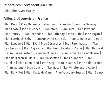
Itinéraires Crèvecoeur-en-Brie
Itinéraires avec Mappy
Villes à découvrir en France
Plan Paris
Plan Marseille
Plan Lyon
Plan Saint-Jean-de-Savigny
Plan Looze
Plan Ruesnes
Plan Ytres
Plan Saint-Dizier-l'Évêque
Plan Thurey
Plan Trébédan
Plan Tallenay
Plan Juillé
Plan Lugan
Plan Éberbach-Seltz
Plan Anneville-sur-Scie
Plan La Bénisson-Dieu
Plan Lupcourt
Plan Ève
Plan Césarches
Plan Furchhausen
Plan
Les Bessons
Plan Aigleville
Plan Neufchâtel-sur-Aisne
Plan Bazinval
Plan Hermelinghen
Plan Saint-Péran
Plan Ferrières-Saint-Hilaire
Plan Bourbach-le-Haut
Plan Boissettes
Plan Couladère
Plan
Caubiac
Plan Camprond
Plan Amy
Plan Espalais
Plan Saint-Froult
Plan Morand
Plan Genvry
Plan Bats
Plan Villelongue-d'Aude
Plan Bonvillet
Plan Casteide-Cami
Plan Yaucourt-Bussus
Plan Saint-
Momelin
Plan Saint-Victor-Rouzaud
Plan Brebotte
Plan Chavéria
Plan Béthelainville
Plan Montbel
Plan Saint-Mard
Plan Thumeréville
Plan Mont-Lozère-et-Goulet
Plan Flagnac
Plan Laimont
Lieux à découvrir à Crèvecoeur-en-Brie
Mairie - Crèvecoeur-en-Brie
Caravaning Des Quatre Vents
Raynal
Aléxis
Église Saint-Jean-Baptiste
Cimetière De Crèvecoeur-en-Brie