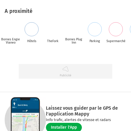
A proximité
Bornes Engie
Bornes Plug
Hôtels
TheFork
Parking
Supermarché
Vianeo
Inn
Laissez vous guider par le GPS de
l'application Mappy
Info trafic, alertes de vitesse et radars
Installer l'App