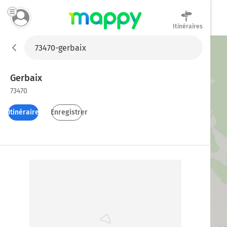
Itinéraires
Mappy
Gerbaix
73470
Itinéraires
Enregistrer