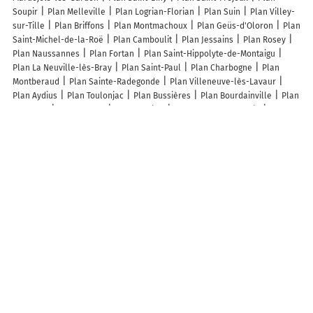
Soupir
Plan Melleville
Plan Logrian-Florian
Plan Suin
Plan Villey-
sur-Tille
Plan Briffons
Plan Montmachoux
Plan Geüs-d'Oloron
Plan
Saint-Michel-de-la-Roë
Plan Camboulit
Plan Jessains
Plan Rosey
Plan Naussannes
Plan Fortan
Plan Saint-Hippolyte-de-Montaigu
Plan La Neuville-lès-Bray
Plan Saint-Paul
Plan Charbogne
Plan
Montberaud
Plan Sainte-Radegonde
Plan Villeneuve-lès-Lavaur
Plan Aydius
Plan Toulonjac
Plan Bussières
Plan Bourdainville
Plan
Trensacq
Plan Voulon
Plan Tanville
Plan Marolles-en-Brie
Plan
Teyjat
Plan Athos-Aspis
Plan Senaide
Plan Saint-Martin-du-Tartre
Plan Sennecey-le-Grand
Plan Monts-sur-Guesnes
Plan Saint-Maurice-
près-Pionsat
Lieux à découvrir à Friedolsheim
Eurl Amf
C.c.s
Plaisirs Pralinés
Mairie - Friedolsheim
Ferme Saint
André
Mc Chauffage-sanitaire
Cimetière
Église Saint-Denis
Parking
vélo
Cimetière De Friedolsheim
Cimetière De Friedolsheim
Saint-
Léger
Plateau d'Evolution
Soeurs Divine Providence Maison
Provinciale
Sengel Michel
Plateau d'Evolution
Goetz Etienne
Fritsch Laurent
Bmg
Les lieux populaires à Friedolsheim
gîte rural "la bergerie"