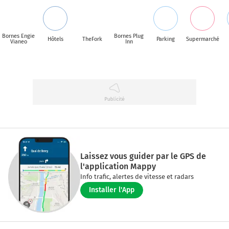
Bornes Engie
Bornes Plug
Hôtels
TheFork
Parking
Supermarché
Vianeo
Inn
Laissez vous guider par le GPS de
l'application Mappy
Info trafic, alertes de vitesse et radars
Installer l'App