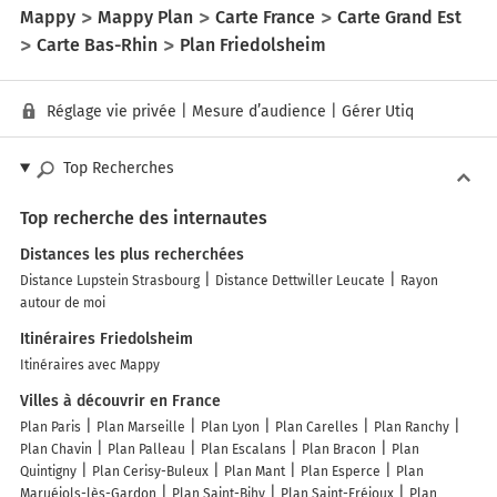
Mappy
Mappy Plan
Carte France
Carte Grand Est
Carte Bas-Rhin
Plan Friedolsheim
Réglage vie privée
|
Mesure d’audience
|
Gérer Utiq
Top Recherches
Top recherche des internautes
Distances les plus recherchées
Distance Lupstein Strasbourg
Distance Dettwiller Leucate
Rayon
autour de moi
Itinéraires Friedolsheim
Itinéraires avec Mappy
Villes à découvrir en France
Plan Paris
Plan Marseille
Plan Lyon
Plan Carelles
Plan Ranchy
Plan Chavin
Plan Palleau
Plan Escalans
Plan Bracon
Plan
Quintigny
Plan Cerisy-Buleux
Plan Mant
Plan Esperce
Plan
Maruéjols-lès-Gardon
Plan Saint-Bihy
Plan Saint-Fréjoux
Plan