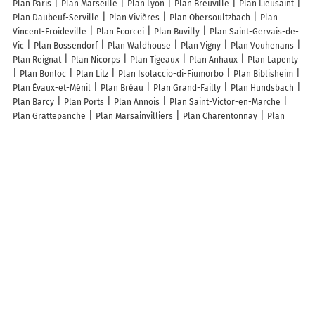
Plan Paris
Plan Marseille
Plan Lyon
Plan Breuville
Plan Lieusaint
Plan Daubeuf-Serville
Plan Vivières
Plan Obersoultzbach
Plan
Vincent-Froideville
Plan Écorcei
Plan Buvilly
Plan Saint-Gervais-de-
Vic
Plan Bossendorf
Plan Waldhouse
Plan Vigny
Plan Vouhenans
Plan Reignat
Plan Nicorps
Plan Tigeaux
Plan Anhaux
Plan Lapenty
Plan Bonloc
Plan Litz
Plan Isolaccio-di-Fiumorbo
Plan Biblisheim
Plan Évaux-et-Ménil
Plan Bréau
Plan Grand-Failly
Plan Hundsbach
Plan Barcy
Plan Ports
Plan Annois
Plan Saint-Victor-en-Marche
Plan Grattepanche
Plan Marsainvilliers
Plan Charentonnay
Plan
Montagne
Plan Nonac
Plan Saint-Géron
Plan Le Noyer-en-Ouche
Plan Voncq
Plan Avignonet
Plan Maizières-sur-Amance
Plan Briant
Plan La Postolle
Plan Bazoches-les-Hautes
Plan Villeret
Plan Waly
Plan Flavigny
Plan Voelfling-lès-Bouzonville
Plan Bussière-Galant
Plan Ozan
Plan Deneuvre
Lieux à découvrir à Obermorschwiller
Carrelages Frickert Et Fils
Alsace Froid Energies
Restup Project
Mairie - Obermorschwiller
Aux Couleurs d'Aujourd'hui
Église Saint-
Sébastien
Cimetière de Obermorschwiller
Terrain Multisports
Ecole
primaire intercommunale
Traber Distribution
Stade de l'Etang
Domi
Conus
Enderlin Claude
Sondenecker Anne Marie
Stea Riss Jean
Les lieux populaires à Obermorschwiller