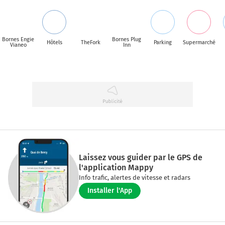
Bornes Engie
Bornes Plug
Hôtels
TheFork
Parking
Supermarché
Vianeo
Inn
Laissez vous guider par le GPS de
l'application Mappy
Info trafic, alertes de vitesse et radars
Installer l'App