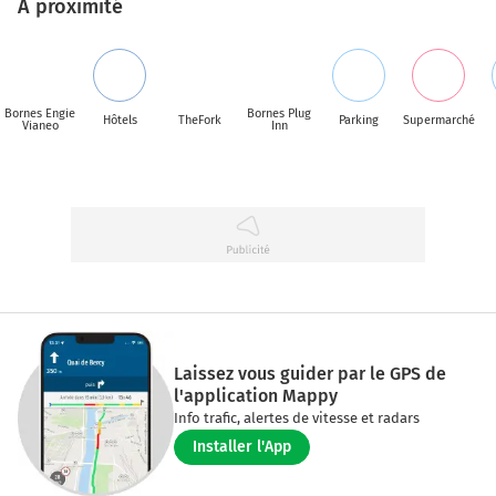
A proximité
Bornes Engie
Bornes Plug
Hôtels
TheFork
Parking
Supermarché
Vianeo
Inn
Laissez vous guider par le GPS de
l'application Mappy
Info trafic, alertes de vitesse et radars
Installer l'App