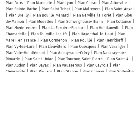
Plan Paris
Plan Marseille
Plan Lyon
Plan Chirac
Plan Allonville
Plan Sainte-Barbe
Plan Saint-Tricat
Plan Malrevers
Plan Saint-Angel
Plan Breilly
Plan Bouillé-Ménard
Plan Nerville-la-Forêt
Plan Giou-
de-Mamou
Plan Mouettes
Plan Schweighouse-Thann
Plan Cottance
Plan Niederentzen
Plan La Ferrière-Bochard
Plan Hondainville
Plan
Chamadelle
Plan Tourville-les-Ifs
Plan Hagenthal-le-Haut
Plan
Mareil-en-France
Plan Cormenon
Plan Pouillé
Plan Henridorff
Plan Vy-lès-Lure
Plan Lieuvillers
Plan Quesques
Plan Varanges
Plan Ville-Houdlémont
Plan Aunay-sous-Crécy
Plan Nancray-sur-
Rimarde
Plan Saint-Uniac
Plan Tournon-Saint-Pierre
Plan Saint-Ail
Plan Audon
Plan Bayac
Plan Vausseroux
Plan Cayrols
Plan
Chèvreville
Plan Mieuxcé
Plan Glanon
Plan Chenay
Plan Sotteville
Plan Bouconville-Vauclair
Plan Olwisheim
Plan Laubach
Plan La
Bâtie-des-Fonds
Plan Hauteville-lès-Dijon
Plan Saint-Laurent-de-
Condel
Lieux à découvrir à Urschenheim
La Clé du Propre
Mairie - Urschenheim
Ecole élémentaire
intercommunale
Fabrice Tainlot
Les Crèches de Tilio
Église
Cimetière de Urschenheim
Église Saint-Georges
Horticulture Erdinger
Interwax
Erdinger Jean-Marie
Fagez Michaël
Complexe de Sports
Romain Hug Paysage
Ballpoint
Créations Personnalisées d'Océane