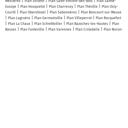
Meslières
Plan Strueth
Plan Saint-Vincent-des-Bois
Plan Sainte-
Eusoye
Plan Houquetot
Plan Charrecey
Plan Théville
Plan Osly-
Courtil
Plan Oberstinzel
Plan Sabonnères
Plan Boncourt-sur-Meuse
Plan Lagruère
Plan Germainville
Plan Villeperrot
Plan Rocquefort
Plan La Chaux
Plan Schmittviller
Plan Bazoches-les-Hautes
Plan
Basses
Plan Fontenille
Plan Varennes
Plan Croixdalle
Plan Noron-
l'Abbaye
Plan Candor
Plan Sondersdorf
Plan Coudroy
Plan Vignely
Plan Lammerville
Plan Néoux
Plan Rouvray
Plan Bray-lès-Mareuil
Plan Laville-aux-Bois
Plan Saon
Plan Mécrin
Plan Saint-Clair
Plan Lentillac-Saint-Blaise
Plan Antist
Plan Joganville
Plan Tichey
Plan Oison
Plan Notre-Dame-du-Bec
Plan Grandvals
Plan Sassey
Plan Rapey
Plan Gleizé
Plan Dompaire
Plan Chavagnes-les-Redoux
Plan Balledent
Lieux à découvrir à Courtavon
Mairie - Courtavon
Swann & Bois
Église
Cimetière de Courtavon
Aire de Jeux
Jardinons Ensemble Sundgau
Sundgau Plans
Camping
Du Plan D'Eau
Ecole Maternelle Intercommunale
Zébuland
Humbert
Dominique
Babe
P'tit Lapinou
HM Déco
Les 2 Barges
Maison Gau
& Gustave
A découvrir autour de Courtavon
Morimont
Le Petit Kohlberg
Willerhof