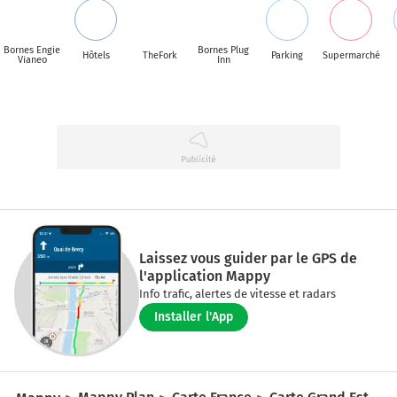
Bornes Engie
Bornes Plug
Hôtels
TheFork
Parking
Supermarché
Vianeo
Inn
Laissez vous guider par le GPS de
l'application Mappy
Info trafic, alertes de vitesse et radars
Installer l'App