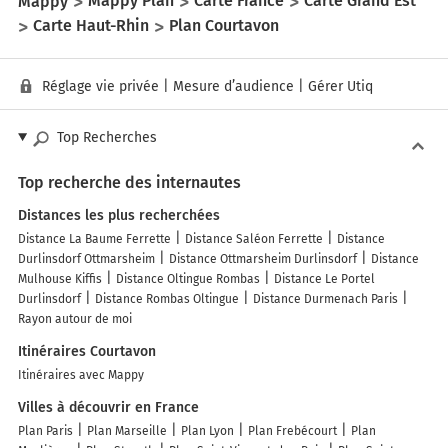
Mappy
Mappy Plan
Carte France
Carte Grand Est
Carte Haut-Rhin
Plan Courtavon
Réglage vie privée
|
Mesure d’audience
|
Gérer Utiq
Top Recherches
Top recherche des internautes
Distances les plus recherchées
Distance La Baume Ferrette
Distance Saléon Ferrette
Distance
Durlinsdorf Ottmarsheim
Distance Ottmarsheim Durlinsdorf
Distance
Mulhouse Kiffis
Distance Oltingue Rombas
Distance Le Portel
Durlinsdorf
Distance Rombas Oltingue
Distance Durmenach Paris
Rayon autour de moi
Itinéraires Courtavon
Itinéraires avec Mappy
Villes à découvrir en France
Plan Paris
Plan Marseille
Plan Lyon
Plan Frebécourt
Plan