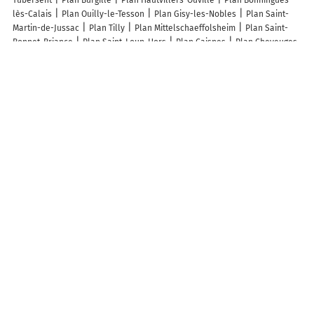
Tubersent
Plan Burgille
Plan Hautvillers-Ouville
Plan Bonningues-
lès-Calais
Plan Ouilly-le-Tesson
Plan Gisy-les-Nobles
Plan Saint-
Martin-de-Jussac
Plan Tilly
Plan Mittelschaeffolsheim
Plan Saint-
Bonnet-Briance
Plan Saint-Loup-Hors
Plan Caisnes
Plan Cheveuges
Plan Pouy-de-Touges
Plan La Souche
Plan Montmelard
Plan
Montmaur
Plan Monfaucon
Plan Damblain
Plan Veyrines-de-Domme
Plan Bettborn
Plan Schirrhoffen
Plan Levaré
Plan Vyans-le-Val
Plan Frauenberg
Plan Thélod
Plan Brézilhac
Plan Villar-Saint-
Anselme
Plan Issoire
Plan Chens-sur-Léman
Plan Romagne
Lieux à découvrir à Riespach
Best Of Confort
Dinotec SARL
Aux Deux Clefs
Un Jardin m'a dit
Proxiconfort Sundgau Télé Walder
Stemmelen Démolition
Mairie -
Riespach
Rederstorff
Le Carré De Légumes
Mas Edith Dorner
Église
Saint-Michel
Église
Cimetière de Riespach
Plateau Sportif
Foyer
d'Accueil Spécialisé
Ecole élémentaire intercommunale Riespach-
Feldbach
Andre Hemmerlin
Peinture Lino
Erb Frédéric
Plateau
Sportif
Stade Municipal
Terrain d'activités sportives
La Taverne Du
Sundgau
De La Verdure GAEC
Am-traiteur
Christian Koenig
Info-trafic en France
Info trafic
Pistes cyclables en France