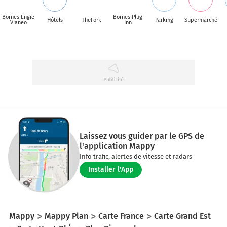
Bornes Engie
Bornes Plug
Hôtels
TheFork
Parking
Supermarché
Vianeo
Inn
Laissez vous guider par le GPS de
l'application Mappy
Info trafic, alertes de vitesse et radars
Installer l'App
Mappy
Mappy Plan
Carte France
Carte Grand Est