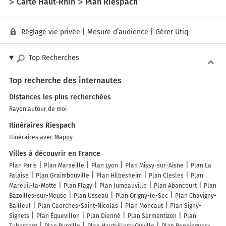
Carte Haut-Rhin
Plan Riespach
Réglage vie privée
|
Mesure d’audience
|
Gérer Utiq
Top Recherches
Top recherche des internautes
Distances les plus recherchées
Rayon autour de moi
Itinéraires Riespach
Itinéraires avec Mappy
Villes à découvrir en France
Plan Paris
Plan Marseille
Plan Lyon
Plan Missy-sur-Aisne
Plan La
Falaise
Plan Graimbouville
Plan Hilbesheim
Plan Clesles
Plan
Mareuil-la-Motte
Plan Flagy
Plan Jumeauville
Plan Abancourt
Plan
Bazoilles-sur-Meuse
Plan Usseau
Plan Origny-le-Sec
Plan Chavigny-
Bailleul
Plan Caorches-Saint-Nicolas
Plan Moncaut
Plan Signy-
Signets
Plan Équevillon
Plan Dienné
Plan Sermentizon
Plan