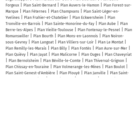
Forgeux
Plan Saint-Bernard
Plan Auvers-le-Hamon
Plan Forest-sur-
Marque
Plan Féternes
Plan Champvans
Plan Saint-Léger-en-
Yvelines
Plan Frahier-et-Chatebier
Plan Eckwersheim
Plan
Tronville-en-Barrois
Plan Sainte-Honorine-du-Fay
Plan Aube
Plan
Berre-les-Alpes
Plan Vieille-Toulouse
Plan Fontenay-le-Pesnel
Plan
Romanswiller
Plan Bourth
Plan Mons-en-Laonnois
Plan Noiron-
sous-Gevrey
Plan Langoat
Plan Villiers-sur-Loir
Plan Le Montat
Plan Remilly-les-Marais
Plan Billy
Plan Fontès
Plan Aure-sur-Mer
Plan Quiévy
Plan Jayat
Plan Malicorne
Plan Ouges
Plan Chaveyriat
Plan Bernolsheim
Plan Béville-le-Comte
Plan Thiverval-Grignon
Plan Chissay-en-Touraine
Plan Volmerange-les-Mines
Plan Boulot
Plan Saint-Genest-d'Ambière
Plan Plouyé
Plan Janville
Plan Saint-
Georges-de-Gréhaigne
Plan Vincelles
Plan Lugan
Plan Maisoncelle
Plan Hermanville-sur-Mer
Lieux à découvrir à Sentheim
Commerçants de Sentheim
Hirth Sarl
Garage Hattenberger
URMA
Usinage Realisation et Mecanique Artisanale
S . T . R . O . Sarl
Pharmacie de Sentheim
L'art/isan
Ehret Christian
Ets VANDEVILLE
Centre De Soins De Suite Et De Réadaptation St-Jean
Veronique Jambois
Therapeute
Les Cigognes de La Doller
Schmitt Marc
Laetitia
Monteillet
Abraham Marlène
Ribouleau Ludovic
Sécuritest Contrôle