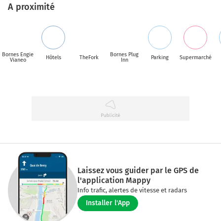
A proximité
Bornes Engie
Bornes Plug
Hôtels
TheFork
Parking
Supermarché
Vianeo
Inn
Laissez vous guider par le GPS de
l'application Mappy
Info trafic, alertes de vitesse et radars
Installer l'App