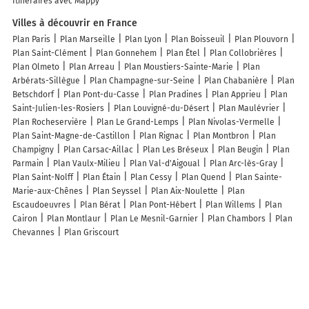
Itinéraires avec Mappy
Villes à découvrir en France
Plan Paris
Plan Marseille
Plan Lyon
Plan Boisseuil
Plan Plouvorn
Plan Saint-Clément
Plan Gonnehem
Plan Étel
Plan Collobrières
Plan Olmeto
Plan Arreau
Plan Moustiers-Sainte-Marie
Plan
Arbérats-Sillègue
Plan Champagne-sur-Seine
Plan Chabanière
Plan
Betschdorf
Plan Pont-du-Casse
Plan Pradines
Plan Apprieu
Plan
Saint-Julien-les-Rosiers
Plan Louvigné-du-Désert
Plan Maulévrier
Plan Rocheservière
Plan Le Grand-Lemps
Plan Nivolas-Vermelle
Plan Saint-Magne-de-Castillon
Plan Rignac
Plan Montbron
Plan
Champigny
Plan Carsac-Aillac
Plan Les Bréseux
Plan Beugin
Plan
Parmain
Plan Vaulx-Milieu
Plan Val-d'Aigoual
Plan Arc-lès-Gray
Plan Saint-Nolff
Plan Étain
Plan Cessy
Plan Quend
Plan Sainte-
Marie-aux-Chênes
Plan Seyssel
Plan Aix-Noulette
Plan
Escaudoeuvres
Plan Bérat
Plan Pont-Hébert
Plan Willems
Plan
Cairon
Plan Montlaur
Plan Le Mesnil-Garnier
Plan Chambors
Plan
Chevannes
Plan Griscourt
Lieux à découvrir à Thurins
Commerçants de Thurins
La Boulangerie Familiale
Sophie Prime
Vival
MS Chauffage et Climatisation
Restaurant Bonnier
Bouhalassa
Immobilier Des Vallons Du Lyonnais
JMS Couverture Zinguerie