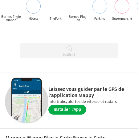
Bornes Engie
Bornes Plug
Hôtels
TheFork
Parking
Supermarché
Vianeo
Inn
Laissez vous guider par le GPS de
l'application Mappy
Info trafic, alertes de vitesse et radars
Installer l'App
Mappy
Mappy Plan
Carte France
Carte