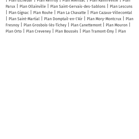
Plan Etchebar
Plan Reffroy
Plan Avensac
Plan Rainfreville
Plan
Parux
Plan Ollainville
Plan Saint-Gervais-des-Sablons
Plan Lescuns
Plan Gignac
Plan Rouhe
Plan La Chavatte
Plan Cazaux-Villecomtal
Plan Saint-Martial
Plan Domptail-en-l'Air
Plan Mory-Montcrux
Plan
Fresnoy
Plan Grosbois-lès-Tichey
Plan Canettemont
Plan Mouron
Plan Orto
Plan Creveney
Plan Boussès
Plan Tramont-Émy
Plan
Châteauvieux-les-Fossés
Plan Chermisey
Plan Thors
Plan Cannelle
Plan Airoux
Plan Sainte-Geneviève-des-Bois
Plan Croix
Plan
Maxéville
Plan Chauffailles
Plan Gamaches
Plan Cassagnabère-
Tournas
Plan Barfleur
Plan Beaumont-en-Auge
Plan Fougerolles
Plan Laval-du-Tarn
Lieux à découvrir à La Vernotte
Sfbr
Mairie - La Vernotte
Association Team Dam Haut Saonois
Association Education Et Temps Libre
Association Communale De Chasse
Agréée De La Vernotte
Les lieux populaires à La Vernotte
Gîte paisible à La Vernotte pour 4 personnes - FR-1-583-492
A découvrir autour de La Vernotte
Vezet
Le Pont-de-Planches
Greucourt
Seveux
La Vaivre
Velloreille
Queutrey
Vaudey