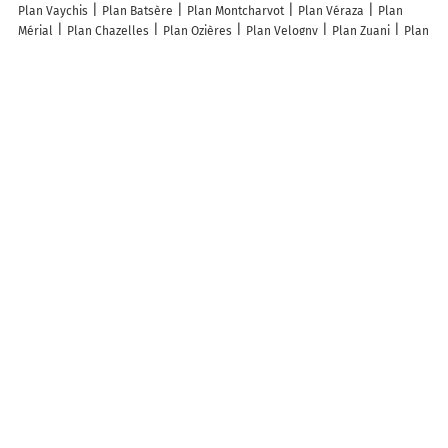
Plan Vaychis
Plan Batsère
Plan Montcharvot
Plan Véraza
Plan
Mérial
Plan Chazelles
Plan Ozières
Plan Velogny
Plan Zuani
Plan
La Favière
Plan Thillombois
Plan Remaisnil
Plan Champ-Laurent
Plan Lisle-en-Barrois
Plan Châtelard
Plan Perrusse
Plan Morembert
Plan Billière
Plan Cizancourt
Plan Rimbachzell
Plan Madriat
Plan
La Pouge
Plan Velloreille-lès-Choye
Plan Rouhe
Plan Mouhous
Plan Montclard
Plan Duzey
Plan Béthincourt
Plan Oigney
Plan
Beaune
Plan Langon
Plan Ozoir-la-Ferrière
Plan Collégien
Plan
Olonzac
Plan Montigny-en-Ostrevent
Plan Vailly-sur-Aisne
Plan
Barbières
Plan Saint-Christophe-des-Bois
Plan Saint-Beauzile
Lieux à découvrir à Chevigney
Can'équilibre
Mairie - Chevigney
Église
Cimetière De Chevigney
Maison de vigneron
A découvrir autour de Chevigney
Les Forges
Info-trafic en France
Info trafic
Pistes cyclables en France
Plan des pistes cyclables