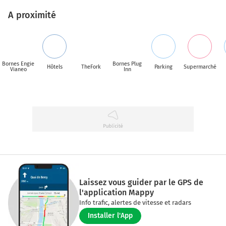
A proximité
Bornes Engie
Bornes Plug
Hôtels
TheFork
Parking
Supermarché
Vianeo
Inn
Laissez vous guider par le GPS de
l'application Mappy
Info trafic, alertes de vitesse et radars
Installer l'App