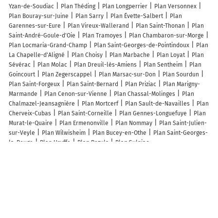
Yzan-de-Soudiac
Plan Théding
Plan Longperrier
Plan Versonnex
Plan Bouray-sur-Juine
Plan Sarry
Plan Évette-Salbert
Plan
Garennes-sur-Eure
Plan Vireux-Wallerand
Plan Saint-Thonan
Plan
Saint-André-Goule-d'Oie
Plan Tramoyes
Plan Chambaron-sur-Morge
Plan Locmaria-Grand-Champ
Plan Saint-Georges-de-Pointindoux
Plan
La Chapelle-d'Aligné
Plan Choisy
Plan Marbache
Plan Loyat
Plan
Sévérac
Plan Molac
Plan Dreuil-lès-Amiens
Plan Sentheim
Plan
Goincourt
Plan Zegerscappel
Plan Marsac-sur-Don
Plan Sourdun
Plan Saint-Forgeux
Plan Saint-Bernard
Plan Priziac
Plan Marigny-
Marmande
Plan Cenon-sur-Vienne
Plan Chassal-Molinges
Plan
Chalmazel-Jeansagnière
Plan Mortcerf
Plan Sault-de-Navailles
Plan
Cherveix-Cubas
Plan Saint-Corneille
Plan Gennes-Longuefuye
Plan
Murat-le-Quaire
Plan Ermenonville
Plan Nommay
Plan Saint-Julien-
sur-Veyle
Plan Wilwisheim
Plan Bucey-en-Othe
Plan Saint-Georges-
la-Pouge
Plan Uruffe
Plan Pezuls
Plan Sulniac
Lieux à découvrir à Genevreuille
Commerçants de Genevreuille
Amet anodisation
Mairie - Genevreuille
Ferme Pédagogique Château Gaillard
L'bout d'chemin
Супермаркет
Чутура
Рич Маркет
Рич Маркет
Гробље Горња Јошаница
Рич Маркет
Бензинска Пумпа Ђуревац
Бензинска Пумпа Блаце Улица Радоша Јовановића
Сеље
Бензинска Пумпа Блаце
Pošta Srbije
Основна Школа Стојан