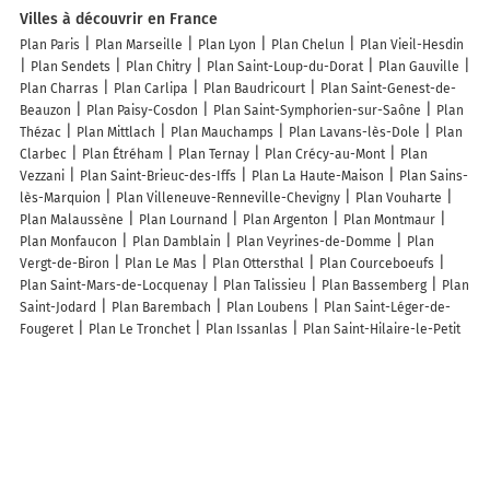
Villes à découvrir en France
Plan Paris
Plan Marseille
Plan Lyon
Plan Chelun
Plan Vieil-Hesdin
Plan Sendets
Plan Chitry
Plan Saint-Loup-du-Dorat
Plan Gauville
Plan Charras
Plan Carlipa
Plan Baudricourt
Plan Saint-Genest-de-
Beauzon
Plan Paisy-Cosdon
Plan Saint-Symphorien-sur-Saône
Plan
Thézac
Plan Mittlach
Plan Mauchamps
Plan Lavans-lès-Dole
Plan
Clarbec
Plan Étréham
Plan Ternay
Plan Crécy-au-Mont
Plan
Vezzani
Plan Saint-Brieuc-des-Iffs
Plan La Haute-Maison
Plan Sains-
lès-Marquion
Plan Villeneuve-Renneville-Chevigny
Plan Vouharte
Plan Malaussène
Plan Lournand
Plan Argenton
Plan Montmaur
Plan Monfaucon
Plan Damblain
Plan Veyrines-de-Domme
Plan
Vergt-de-Biron
Plan Le Mas
Plan Ottersthal
Plan Courceboeufs
Plan Saint-Mars-de-Locquenay
Plan Talissieu
Plan Bassemberg
Plan
Saint-Jodard
Plan Barembach
Plan Loubens
Plan Saint-Léger-de-
Fougeret
Plan Le Tronchet
Plan Issanlas
Plan Saint-Hilaire-le-Petit
Plan Montrevault-sur-Èvre
Plan Luri
Plan Mailly-Maillet
Lieux à découvrir à Montmelard
Le Saint Cyr
Sombardier Elec
Chloe Griezmann
La Poste Agence
Communale
Mairie - Montmelard
Balland Stéphane
Côté Pain
Lestiboudois Nicolas
Église Saint-Barthélemy
Cimetière De
Montmelard
Agorespace
Terrain de Pétanque
Ecole Primaire