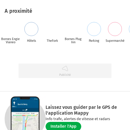
A proximité
Bornes Engie
Bornes Plug
Hôtels
TheFork
Parking
Supermarché
Vianeo
Inn
Laissez vous guider par le GPS de
l'application Mappy
Info trafic, alertes de vitesse et radars
Installer l'App