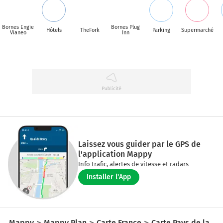
Bornes Engie
Bornes Plug
Hôtels
TheFork
Parking
Supermarché
Vianeo
Inn
Laissez vous guider par le GPS de
l'application Mappy
Info trafic, alertes de vitesse et radars
Installer l'App
Mappy
Mappy Plan
Carte France
Carte Pays de la