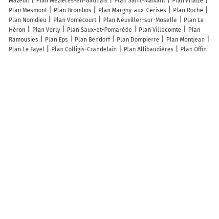
Mazeuil
Plan Mézières-en-Gâtinais
Plan Saint-Maixant
Plan Friaize
Plan Mesmont
Plan Brombos
Plan Margny-aux-Cerises
Plan Roche
Plan Nomdieu
Plan Vomécourt
Plan Neuviller-sur-Moselle
Plan Le
Héron
Plan Vorly
Plan Saux-et-Pomarède
Plan Villecomte
Plan
Ramousies
Plan Eps
Plan Bendorf
Plan Dompierre
Plan Montjean
Plan Le Fayel
Plan Colligis-Crandelain
Plan Allibaudières
Plan Offin
Plan Menou
Plan Montfleur
Plan Saint-Martin-des-Fontaines
Plan
Escaudes
Plan Laffaux
Plan Tillay-le-Péneux
Plan Cabanac-
Séguenville
Plan Thelonne
Plan La Chapelle-Forainvilliers
Plan
Guilleville
Plan Marmont-Pachas
Plan Passavant-sur-Layon
Plan
Saint-Martin-des-Puits
Plan Saint-Lumine-de-Coutais
Plan Saint-
Priest-Bramefant
Plan Ruvigny
Lieux à découvrir à Nouans
Le Grand Beauvais
Mairie - Nouans
Guillois Père Et Fils
Église
Cimetière De Nouans
Terrain de Pétanque
Barbé Joël
Tripet Thierry
Nouans Fetes Son Comice
des Breemeersch
Les lieux populaires à Nouans
Gîte de Coq-Fresne - 30 pers - dancing
A découvrir autour de Nouans
La Hutte
La Forge
Lombray