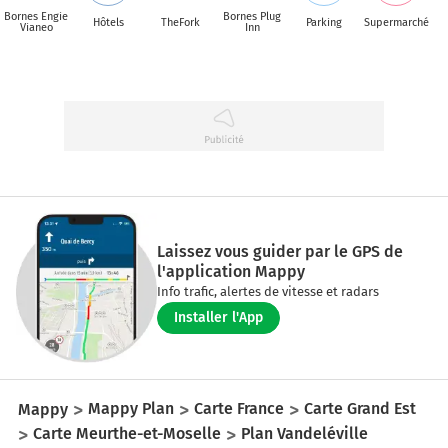
Bornes Engie
Bornes Plug
Hôtels
TheFork
Parking
Supermarché
Vianeo
Inn
Laissez vous guider par le GPS de
l'application Mappy
Info trafic, alertes de vitesse et radars
Installer l'App
Mappy
Mappy Plan
Carte France
Carte Grand Est
Carte Meurthe-et-Moselle
Plan Vandeléville