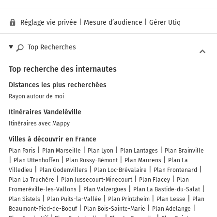
Réglage vie privée
|
Mesure d’audience
|
Gérer Utiq
Top Recherches
Top recherche des internautes
Distances les plus recherchées
Rayon autour de moi
Itinéraires Vandeléville
Itinéraires avec Mappy
Villes à découvrir en France
Plan Paris
Plan Marseille
Plan Lyon
Plan Lantages
Plan Brainville
Plan Uttenhoffen
Plan Russy-Bémont
Plan Maurens
Plan La
Villedieu
Plan Godenvillers
Plan Loc-Brévalaire
Plan Frontenard
Plan La Truchère
Plan Jussecourt-Minecourt
Plan Flacey
Plan
Fromeréville-les-Vallons
Plan Valzergues
Plan La Bastide-du-Salat
Plan Sistels
Plan Puits-la-Vallée
Plan Printzheim
Plan Lesse
Plan
Beaumont-Pied-de-Boeuf
Plan Bois-Sainte-Marie
Plan Adelange