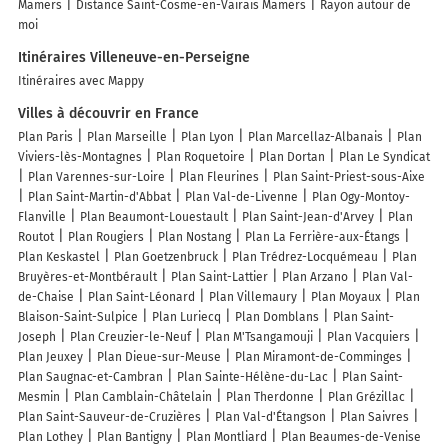
Mamers
Distance Saint-Cosme-en-Vairais Mamers
Rayon autour de
moi
Itinéraires Villeneuve-en-Perseigne
Itinéraires avec Mappy
Villes à découvrir en France
Plan Paris
Plan Marseille
Plan Lyon
Plan Marcellaz-Albanais
Plan
Viviers-lès-Montagnes
Plan Roquetoire
Plan Dortan
Plan Le Syndicat
Plan Varennes-sur-Loire
Plan Fleurines
Plan Saint-Priest-sous-Aixe
Plan Saint-Martin-d'Abbat
Plan Val-de-Livenne
Plan Ogy-Montoy-
Flanville
Plan Beaumont-Louestault
Plan Saint-Jean-d'Arvey
Plan
Routot
Plan Rougiers
Plan Nostang
Plan La Ferrière-aux-Étangs
Plan Keskastel
Plan Goetzenbruck
Plan Trédrez-Locquémeau
Plan
Bruyères-et-Montbérault
Plan Saint-Lattier
Plan Arzano
Plan Val-
de-Chaise
Plan Saint-Léonard
Plan Villemaury
Plan Moyaux
Plan
Blaison-Saint-Sulpice
Plan Luriecq
Plan Domblans
Plan Saint-
Joseph
Plan Creuzier-le-Neuf
Plan M'Tsangamouji
Plan Vacquiers
Plan Jeuxey
Plan Dieue-sur-Meuse
Plan Miramont-de-Comminges
Plan Saugnac-et-Cambran
Plan Sainte-Hélène-du-Lac
Plan Saint-
Mesmin
Plan Camblain-Châtelain
Plan Therdonne
Plan Grézillac
Plan Saint-Sauveur-de-Cruzières
Plan Val-d'Étangson
Plan Saivres
Plan Lothey
Plan Bantigny
Plan Montliard
Plan Beaumes-de-Venise