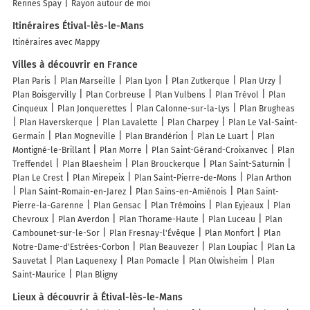
Rennes Spay
Rayon autour de moi
Itinéraires Étival-lès-le-Mans
Itinéraires avec Mappy
Villes à découvrir en France
Plan Paris
Plan Marseille
Plan Lyon
Plan Zutkerque
Plan Urzy
Plan Boisgervilly
Plan Corbreuse
Plan Vulbens
Plan Trévol
Plan
Cinqueux
Plan Jonquerettes
Plan Calonne-sur-la-Lys
Plan Brugheas
Plan Haverskerque
Plan Lavalette
Plan Charpey
Plan Le Val-Saint-
Germain
Plan Mogneville
Plan Brandérion
Plan Le Luart
Plan
Montigné-le-Brillant
Plan Morre
Plan Saint-Gérand-Croixanvec
Plan
Treffendel
Plan Blaesheim
Plan Brouckerque
Plan Saint-Saturnin
Plan Le Crest
Plan Mirepeix
Plan Saint-Pierre-de-Mons
Plan Arthon
Plan Saint-Romain-en-Jarez
Plan Sains-en-Amiénois
Plan Saint-
Pierre-la-Garenne
Plan Gensac
Plan Trémoins
Plan Eyjeaux
Plan
Chevroux
Plan Averdon
Plan Thorame-Haute
Plan Luceau
Plan
Cambounet-sur-le-Sor
Plan Fresnay-l'Évêque
Plan Monfort
Plan
Notre-Dame-d'Estrées-Corbon
Plan Beauvezer
Plan Loupiac
Plan La
Sauvetat
Plan Laquenexy
Plan Pomacle
Plan Olwisheim
Plan
Saint-Maurice
Plan Bligny
Lieux à découvrir à Étival-lès-le-Mans