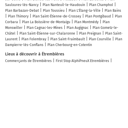
Saulxures-lès-Nancy
Plan Nanteuil-le-Haudouin
Plan Champhol
Plan Barbazan-Debat
Plan Toussieu
Plan L'Étang-la-Ville
Plan Bains
Plan Thimory
Plan Saint-Étienne-de-Crossey
Plan Pontgibaud
Plan
Corbara
Plan La Boissière-de-Montaigu
Plan Montmédy
Plan
Monswiller
Plan Cagnac-les-Mines
Plan Augignac
Plan Gometz-le-
Châtel
Plan Saint-Étienne-sur-Chalaronne
Plan Preignan
Plan Saint-
Laurent
Plan Folembray
Plan Saint-Fraimbault
Plan Courville
Plan
Dampierre-lès-Conflans
Plan Cherbourg-en-Cotentin
Lieux à découvrir à Étrembières
Commerçants de Étrembières
First Stop AlphiPneuX Etrembières
Orange
We Fix
Quick
Energies Green
Micromania - Zing
ETREMBIERES
Boutique SFR
Lidl
Béton VICAT
Miroiterie Plassiard
Ge's'tif
Duvernay SARL
Béton Du Salève
Chavaz Père et Fils SARL
Paintball Paradis
Claire's France
Devred1902
Opticien Etrembieres
GRANDOPTICAL
CIPS Formations sécurité
Amicale Canine
D'Etrembières - A.C.E.
Simsek Fatih
Promod
Le Cercle de la Vap
Photomaton
Etam Lingerie
La Poste
Jacquet Jardin
Palais des Thés
Free - Boutique Annemasse-Etrembières
E.Leclerc DRIVE Pas-de-
l'Echelle (retrait au camion)
Les lieux populaires à Étrembières