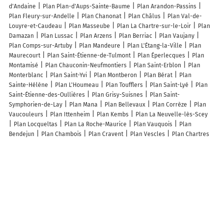
d'Andaine
Plan Plan-d'Aups-Sainte-Baume
Plan Arandon-Passins
Plan Fleury-sur-Andelle
Plan Chanonat
Plan Châlus
Plan Val-de-
Louyre-et-Caudeau
Plan Masseube
Plan La Chartre-sur-le-Loir
Plan
Damazan
Plan Lussac
Plan Arzens
Plan Berriac
Plan Vaujany
Plan Comps-sur-Artuby
Plan Mandeure
Plan L'Étang-la-Ville
Plan
Maurecourt
Plan Saint-Étienne-de-Tulmont
Plan Éperlecques
Plan
Montamisé
Plan Chauconin-Neufmontiers
Plan Saint-Erblon
Plan
Monterblanc
Plan Saint-Yvi
Plan Montberon
Plan Bérat
Plan
Sainte-Hélène
Plan L'Houmeau
Plan Toufflers
Plan Saint-Lyé
Plan
Saint-Étienne-des-Oullières
Plan Grisy-Suisnes
Plan Saint-
Symphorien-de-Lay
Plan Mana
Plan Bellevaux
Plan Corrèze
Plan
Vaucouleurs
Plan Ittenheim
Plan Kembs
Plan La Neuvelle-lès-Scey
Plan Locqueltas
Plan La Roche-Maurice
Plan Vauquois
Plan
Bendejun
Plan Chambois
Plan Cravent
Plan Vescles
Plan Chartres
Lieux à découvrir à Le Vigen
Commerçants de Le Vigen
Nicolas Anselmino
Coupes en Couleurs
Monsieur de Rousiers Christophe
La Petite Ferme
Depann'Loisirs 87
Boucherie De La Briance
Securitest CTA Boisseuil Affilié
SoCoo'c
Terea Spa
Médor et Compagnie
Aquilus Piscines et Spas Limoges
Toiture J Dulery et Fils
Clinique du Mobile et du PC
McDonald's
Flunch Limoges Boisseuil
Sport 2000 LIMOGES
Coiff & Co
CARGLASS