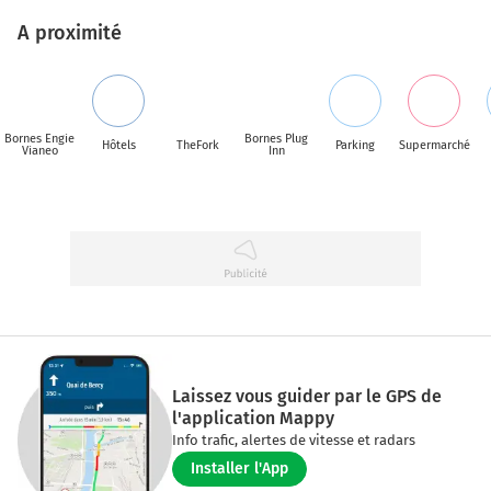
A proximité
Bornes Engie
Bornes Plug
Hôtels
TheFork
Parking
Supermarché
Vianeo
Inn
Laissez vous guider par le GPS de
l'application Mappy
Info trafic, alertes de vitesse et radars
Installer l'App