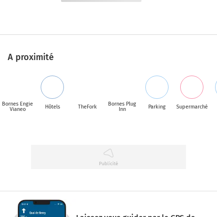
A proximité
Bornes Engie
Bornes Plug
Hôtels
TheFork
Parking
Supermarché
Vianeo
Inn