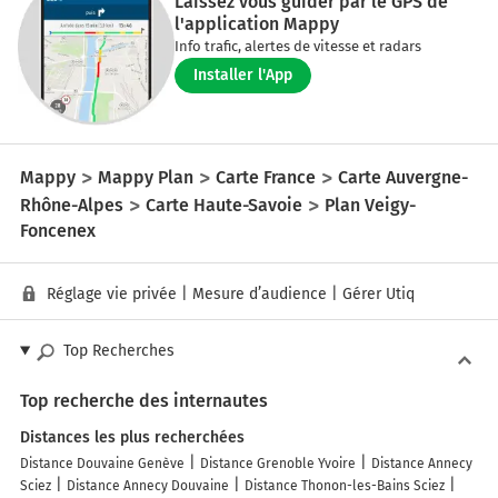
Laissez vous guider par le GPS de
l'application Mappy
Info trafic, alertes de vitesse et radars
Installer l'App
Mappy
Mappy Plan
Carte France
Carte Auvergne-
Rhône-Alpes
Carte Haute-Savoie
Plan Veigy-
Foncenex
Réglage vie privée
|
Mesure d’audience
|
Gérer Utiq
Top Recherches
Top recherche des internautes
Distances les plus recherchées
Distance Douvaine Genève
Distance Grenoble Yvoire
Distance Annecy
Sciez
Distance Annecy Douvaine
Distance Thonon-les-Bains Sciez