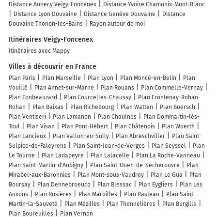
Distance Annecy Veigy-Foncenex
Distance Yvoire Chamonix-Mont-Blanc
Distance Lyon Douvaine
Distance Genève Douvaine
Distance
Douvaine Thonon-les-Bains
Rayon autour de moi
Itinéraires Veigy-Foncenex
Itinéraires avec Mappy
Villes à découvrir en France
Plan Paris
Plan Marseille
Plan Lyon
Plan Moncé-en-Belin
Plan
Vouillé
Plan Annet-sur-Marne
Plan Rouans
Plan Commelle-Vernay
Plan Fonbeauzard
Plan Courcelles-Chaussy
Plan Frontenay-Rohan-
Rohan
Plan Baixas
Plan Richebourg
Plan Watten
Plan Boersch
Plan Ventiseri
Plan Lamanon
Plan Chaulnes
Plan Dommartin-lès-
Toul
Plan Visan
Plan Pont-Hébert
Plan Châtenois
Plan Woerth
Plan Lancieux
Plan Vallon-en-Sully
Plan Abreschviller
Plan Saint-
Sulpice-de-Faleyrens
Plan Saint-Jean-de-Verges
Plan Seyssel
Plan
Le Tourne
Plan Ladapeyre
Plan Lalacelle
Plan La Roche-Vanneau
Plan Saint-Martin-d'Aubigny
Plan Saint-Ouen-de-Sécherouvre
Plan
Mirabel-aux-Baronnies
Plan Mont-sous-Vaudrey
Plan Le Gua
Plan
Boursay
Plan Dennebroeucq
Plan Blessac
Plan Eygliers
Plan Les
Auxons
Plan Rosières
Plan Maroilles
Plan Rasteau
Plan Saint-
Martin-la-Sauveté
Plan Mézilles
Plan Thennelières
Plan Burgille
Plan Boureuilles
Plan Vernon