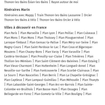
Thonon-les-Bains Évian-les-Bains
Rayon autour de moi
Itinéraires Marin
Itinéraires avec Mappy
Train Thonon-les-Bains Lausanne
Orcier
Thonon-les-Bains à Vélo
Thonon-les-Bains Orcier à Vélo
Villes à découvrir en France
Plan Paris
Plan Marseille
Plan Lyon
Plan Peillac
Plan Cuiseaux
Plan Mons
Plan Mons
Plan Thoissey
Plan Plouguernével
Plan
Laroque-Timbaut
Plan Gensac-la-Pallue
Plan Méry-sur-Seine
Plan
Magny-Cours
Plan Saint-Pardoux-le-Lac
Plan Coux et Bigaroque-
Mouzens
Plan Chazey-Bons
Plan Varzy
Plan Varaville
Plan
Castéra-Verduzan
Plan Preuilly-sur-Claise
Plan Trévières
Plan
Thollon-les-Mémises
Plan Saint-Clément-des-Baleines
Plan Estaing
Plan Vieux-Charmont
Plan Huttenheim
Plan Longueil-Annel
Plan
Neuville-sur-Sarthe
Plan Fontcouverte
Plan Scorbé-Clairvaux
Plan
Le Sourn
Plan Naucelles
Plan Berric
Plan La Chapelle-Grésignac
Plan Captieux
Plan Lampaul-Guimiliau
Plan Méhoudin
Plan Thueyts
Plan Labastide-Saint-Georges
Plan Arc-en-Barrois
Plan Sainte-
Colombe-en-Bruilhois
Plan Basse-Ham
Plan Ossages
Plan
Bellegarde-en-Forez
Plan Gometz-la-Ville
Plan Bouligny
Plan
Courcelles-sur-Seine
Plan Villers-sur-Auchy
Plan Yvetot-Bocage
Plan Vandières
Plan Pommérieux
Plan Auterrive
Plan Saint-Chamas