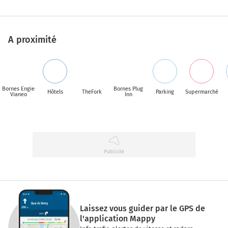
A proximité
Bornes Engie
Bornes Plug
Hôtels
TheFork
Parking
Supermarché
Vianeo
Inn
Laissez vous guider par le GPS de
l'application Mappy