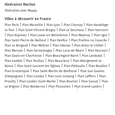
Itinéraires Marlioz
Itinéraires avec Mappy
Villes à découvrir en France
Plan Paris
Plan Marseille
Plan Lyon
Plan Charnay
Plan Hautefage-
la-Tour
Plan Saint-Vincent-Bragny
Plan Le Deschaux
Plan Itancourt
Plan Alquines
Plan Laval-en-Belledonne
Plan Mazeray
Plan Igon
Plan Saint-Pierre-de-Bailleul
Plan Pamfou
Plan Prailles-La Couarde
Plan Le Burgaud
Plan Meillon
Plan Odenas
Plan Autry-le-Châtel
Plan Marsais
Plan Sermamagny
Plan Lucq-de-Béarn
Plan Paucourt
Plan Quaix-en-Chartreuse
Plan Beauregard-Baret
Plan Landudal
Plan Sambin
Plan Teuillac
Plan Beaurieux
Plan Abergement-la-
Ronce
Plan Saint-Laurent-les-Églises
Plan Pléboulle
Plan Nouâtre
Plan Grostenquin
Plan Saint-Martin-de-Bonfossé
Plan San-Gavino-
d'Ampugnani
Plan Candas
Plan Lens-Lestang
Plan Caffiers
Plan
Prouilly
Plan Candes-Saint-Martin
Plan Bourlon
Plan Sussat
Plan
Le Brignon
Plan Bosdarros
Plan Plussulien
Plan Grand-Laviers
Plan Durmenach
Plan Castillon
Plan Trézelles
Plan Mathenay
Plan
Ortillon
Plan Couze-et-Saint-Front
Lieux à découvrir à Marlioz
Commerçants de Marlioz
Mbpi Mont-Blanc Prévention Incendie