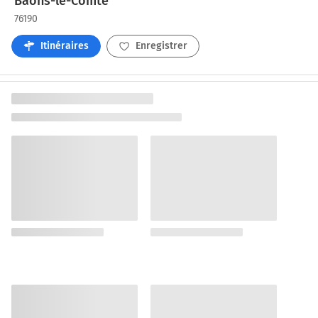
Baons-le-Comte
76190
Itinéraires
Enregistrer