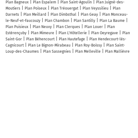
Plan Bagneux
Plan Espalem
Plan Saint-Agoulin
Plan Juigné-des-
Moutiers
Plan Poiseux
Plan Tréouergat
Plan Veyssilieu
Plan
Darnets
Plan Meillard
Plan Dimbsthal
Plan Geay
Plan Monceau-
le-Neuf-et-Faucouzy
Plan Chambon
Plan Santilly
Plan La Baume
Plan Puisieux
Plan Neuvy
Plan Clerques
Plan Louer
Plan
Estérençuby
Plan Mimeure
Plan L'Hôtellerie
Plan Oeyregave
Plan
Saint-Gor
Plan Béhencourt
Plan Hautefage
Plan Hendecourt-lès-
Cagnicourt
Plan Le Bignon-Mirabeau
Plan Roy-Boissy
Plan Saint-
Loup-des-Chaumes
Plan Sassegnies
Plan Melleville
Plan Mallièvre
Plan Tournavaux
Plan Nueil-sous-Faye
Plan Chaudon-Norante
Plan Soudé
Plan Bouillac
Plan Bats
Plan Chamaloc
Plan Lorigné
Plan Guyonvelle
Plan Plessis-Saint-Benoist
Plan Izaourt
Plan
Viellenave-d'Arthez
Plan Vézilly
Plan Saint-Éloy-les-Mines
Plan
Saint-Georges-du-Vièvre
Plan Fressies
Lieux à découvrir à Baons-le-Comte
Picard
Thiollent Franck Electricité
Mairie - Baons-le-Comte
Église
Saint-Romain
Cimetière De Baons-le-Comte
Ecole primaire Jean de La
Fontaine
EARL Sery et Fils
S.n.t.l Sarl
AGYLin SCA Teillage de lin
Bellenger Michel
Espace Sportif
Comité Des Fêtes De Baons-Le-Comte
Club Des Aînés De Baons-Le-Comte - Entre Nous
Cool School
Aero
Yvetot
Leroux Gilles
De La Poterie
O'Pneus Discount