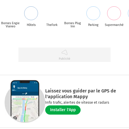
Bornes Engie
Bornes Plug
Hôtels
TheFork
Parking
Supermarché
Vianeo
Inn
Laissez vous guider par le GPS de
l'application Mappy
Info trafic, alertes de vitesse et radars
Installer l'App