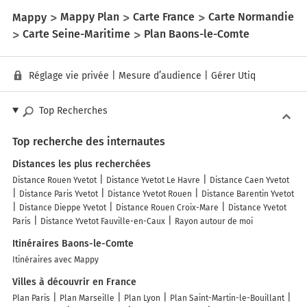
Mappy
Mappy Plan
Carte France
Carte Normandie
Carte Seine-Maritime
Plan Baons-le-Comte
Réglage vie privée
|
Mesure d’audience
|
Gérer Utiq
Top Recherches
Top recherche des internautes
Distances les plus recherchées
Distance Rouen Yvetot
Distance Yvetot Le Havre
Distance Caen Yvetot
Distance Paris Yvetot
Distance Yvetot Rouen
Distance Barentin Yvetot
Distance Dieppe Yvetot
Distance Rouen Croix-Mare
Distance Yvetot
Paris
Distance Yvetot Fauville-en-Caux
Rayon autour de moi
Itinéraires Baons-le-Comte
Itinéraires avec Mappy
Villes à découvrir en France
Plan Paris
Plan Marseille
Plan Lyon
Plan Saint-Martin-le-Bouillant