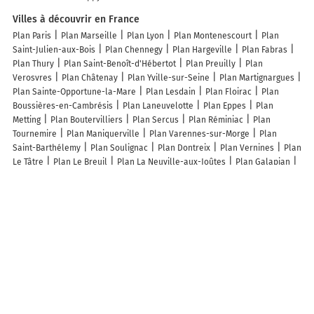
Villes à découvrir en France
Plan Paris
Plan Marseille
Plan Lyon
Plan Montenescourt
Plan
Saint-Julien-aux-Bois
Plan Chennegy
Plan Hargeville
Plan Fabras
Plan Thury
Plan Saint-Benoît-d'Hébertot
Plan Preuilly
Plan
Verosvres
Plan Châtenay
Plan Yville-sur-Seine
Plan Martignargues
Plan Sainte-Opportune-la-Mare
Plan Lesdain
Plan Floirac
Plan
Boussières-en-Cambrésis
Plan Laneuvelotte
Plan Eppes
Plan
Metting
Plan Boutervilliers
Plan Sercus
Plan Réminiac
Plan
Tournemire
Plan Maniquerville
Plan Varennes-sur-Morge
Plan
Saint-Barthélemy
Plan Soulignac
Plan Dontreix
Plan Vernines
Plan
Le Tâtre
Plan Le Breuil
Plan La Neuville-aux-Joûtes
Plan Galapian
Plan Labesserette
Plan Longvilliers
Plan Toulouse-le-Château
Plan
Île-Molène
Plan Chauvac-Laux-Montaux
Plan Sainte-Barbe
Plan
Aubarède
Plan Bougainville
Plan La Breille-les-Pins
Plan Meurcé
Plan Langy
Plan Auberives-en-Royans
Plan Béhéricourt
Plan
Fresnes
Plan Blémerey
Plan Saint-Mammès
Plan Meisenthal
Lieux à découvrir à Brémontier-Merval
Henry Kévin
Hertoux Thierry
Association du Domaine de Merval
Mairie - Brémontier-Merval
Cimetière
Cimetière De Brémontier-Merval
Terrain de Football
Ecole Elémentaire
Lebret Patrick
Darthy
Confortelec 76
Albouy Laurent
Fardel Benjamin
Cecile Baudoin