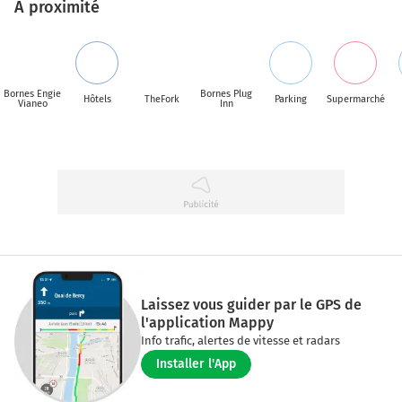
A proximité
Bornes Engie
Bornes Plug
Hôtels
TheFork
Parking
Supermarché
Vianeo
Inn
Laissez vous guider par le GPS de
l'application Mappy
Info trafic, alertes de vitesse et radars
Installer l'App