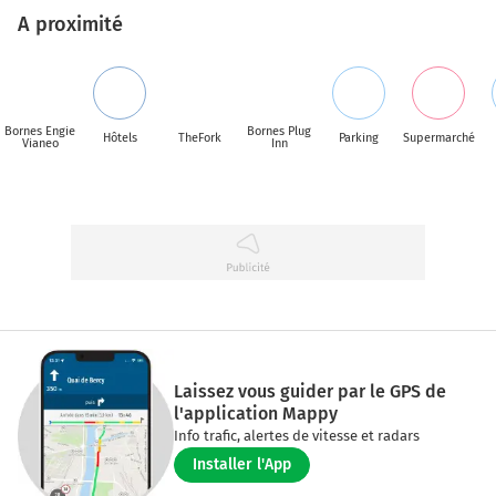
A proximité
Bornes Engie
Bornes Plug
Hôtels
TheFork
Parking
Supermarché
Vianeo
Inn
Laissez vous guider par le GPS de
l'application Mappy
Info trafic, alertes de vitesse et radars
Installer l'App