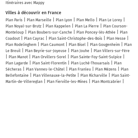
Itinéraires avec Mappy
Villes à découvrir en France
Plan Paris
Plan Marseille
Plan Lyon
Plan Mello
Plan Le Lorey
Plan Noyal-sur-Brutz
Plan Kappelen
Plan La Pierre
Plan Courson-
Monteloup
Plan Boubers-sur-Canche
Plan Poncey-lès-Athée
Plan
Coadout
Plan Cayrac
Plan Saint-Christophe-des-Bois
Plan Hesse
Plan Rodelinghem
Plan Caumont
Plan Bisel
Plan Gougenheim
Plan
Le Breuil
Plan Beyrie-sur-Joyeuse
Plan Jouhe
Plan Villers-sur-Fère
Plan Manot
Plan Orvillers-Sorel
Plan Sainte-Foy-Saint-Sulpice
Plan Lagarde
Plan Saint-Florentin
Plan Luché-Thouarsais
Plan
Sécheras
Plan Vannes-le-Châtel
Plan Franleu
Plan Mézens
Plan
Bellefontaine
Plan Villenauxe-la-Petite
Plan Richarville
Plan Saint-
Martin-de-Villereglan
Plan Fierville-les-Mines
Plan Montcabrier
Plan Dommartin-sous-Amance
Plan Sainte-Cécile
Plan Montreuillon
Plan Étalleville
Plan Saint-Outrille
Plan Saint-Sixte
Plan Soudé
Plan Madirac
Plan Roqueredonde
Plan Loubigné
Plan Bouxières-
aux-Bois
Plan Tergnier
Plan Coupiac
Plan Mornay-sur-Allier
Lieux à découvrir à Rieux
Mairie - Rieux
Église Notre-Dame
Cimetière De Rieux
Parking Église
Notre-Dame
Parking Poteau Maître Jean
Espace Sportif
Syndicat
Intercommunal Adduction Eau Assainissement
Ecole Maternelle