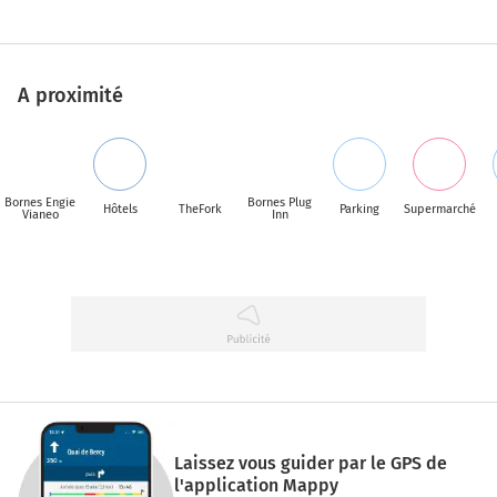
A proximité
Bornes Engie
Bornes Plug
Hôtels
TheFork
Parking
Supermarché
Vianeo
Inn
Laissez vous guider par le GPS de
l'application Mappy