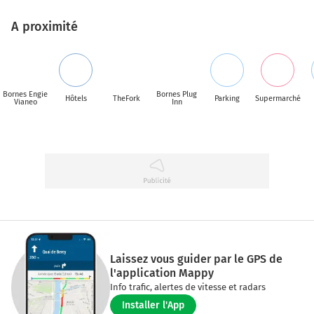
A proximité
Bornes Engie
Bornes Plug
Hôtels
TheFork
Parking
Supermarché
Vianeo
Inn
Laissez vous guider par le GPS de
l'application Mappy
Info trafic, alertes de vitesse et radars
Installer l'App