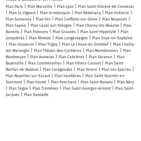
Plan Paris
Plan Marseille
Plan Lyon
Plan Saint-Vincent-de-Connezac
Plan Le Vigeant
Plan Grostenquin
Plan Rébénacq
Plan Vuillecin
Plan Sanvensa
Plan Orx
Plan Conflans-sur-Seine
Plan Nespouls
Plan Sapois
Plan Laval-sur-Vologne
Plan Chorey-les-Beaune
Plan
Baneins
Plan Poissons
Plan Grauves
Plan Saint-Hippolyte
Plan
Jonquières
Plan Rimeize
Plan Longessaigne
Plan Soye-en-Septaine
Plan Vouzeron
Plan Trigny
Plan La Chaux-du-Dombief
Plan Cheilly-
lès-Maranges
Plan Thézan-des-Corbières
Plan Montdoumerc
Plan
Montmeyan
Plan Aumelas
Plan Cabrières
Plan Séranon
Plan
Bazenville
Plan Commenailles
Plan Villers-Canivet
Plan Saint-
Martial-de-Nabirat
Plan Caragoudes
Plan Touvre
Plan Les Éparres
Plan Noyelles-sur-Escaut
Plan Vandières
Plan Saint-Quentin-en-
Tourmont
Plan Vouhé
Plan Penchard
Plan Saint-Romain
Plan Néry
Plan Ségos
Plan Tréméven
Plan Saint-Georges-Armont
Plan Saint-
Jacques
Plan Damiatte
Lieux à découvrir à Maringes
Commerçants de Maringes
L'Escale du Loup Blanc
L'Auberge du Mottet
Chanavat Christian
Mairie - Maringes
Salon Cecile
Coquard Marc
Fournil d'Aurélien
Ferme Gaec Du Pis Vert
GAEC du Ptit Foin
Mce
Paysage
Église
Église Saint-Laurent
Cimetière De Maringes
Terrain
de Sport Boules
Terrains de Football et Tennis
Bercet Ets
Ecole