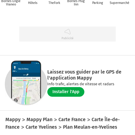
Bornes Engie
Bornes Plug
Hôtels
TheFork
Parking
Supermarché
Vianeo
Inn
Laissez vous guider par le GPS de
l'application Mappy
Info trafic, alertes de vitesse et radars
Installer l'App
Mappy
Mappy Plan
Carte France
Carte Île-de-
France
Carte Yvelines
Plan Meulan-en-Yvelines