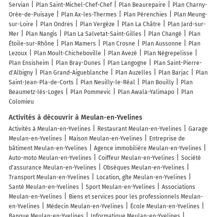
Servian
Plan Saint-Michel-Chef-Chef
Plan Beaurepaire
Plan Charny-
Orée-de-Puisaye
Plan Ax-les-Thermes
Plan Pérenchies
Plan Meung-
sur-Loire
Plan Ondres
Plan Vergèze
Plan La Châtre
Plan Jard-sur-
Mer
Plan Nangis
Plan La Salvetat-Saint-Gilles
Plan Changé
Plan
Étoile-sur-Rhône
Plan Mamers
Plan Crosne
Plan Aussonne
Plan
Lezoux
Plan Moult-Chicheboville
Plan Avezé
Plan Nègrepelisse
Plan Ensisheim
Plan Bray-Dunes
Plan Langogne
Plan Saint-Pierre-
d'Albigny
Plan Grand-Aigueblanche
Plan Auzelles
Plan Barjac
Plan
Saint-Jean-Pla-de-Corts
Plan Neuilly-le-Réal
Plan Bouilly
Plan
Beaumetz-lès-Loges
Plan Pommevic
Plan Awala-Yalimapo
Plan
Colomieu
Activités à découvrir à Meulan-en-Yvelines
Activités à Meulan-en-Yvelines
Restaurant Meulan-en-Yvelines
Garage
Meulan-en-Yvelines
Maison Meulan-en-Yvelines
Entreprise de
bâtiment Meulan-en-Yvelines
Agence immobilière Meulan-en-Yvelines
Auto-moto Meulan-en-Yvelines
Coiffeur Meulan-en-Yvelines
Société
d'assurance Meulan-en-Yvelines
Obsèques Meulan-en-Yvelines
Transport Meulan-en-Yvelines
Location, gîte Meulan-en-Yvelines
Santé Meulan-en-Yvelines
Sport Meulan-en-Yvelines
Associations
Meulan-en-Yvelines
Biens et services pour les professionnels Meulan-
en-Yvelines
Médecin Meulan-en-Yvelines
École Meulan-en-Yvelines
Banque Meulan-en-Yvelines
Informatique Meulan-en-Yvelines