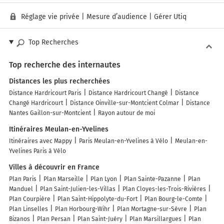
Réglage vie privée
|
Mesure d’audience
|
Gérer Utiq
Top Recherches
Top recherche des internautes
Distances les plus recherchées
Distance Hardricourt Paris
Distance Hardricourt Changé
Distance
Changé Hardricourt
Distance Oinville-sur-Montcient Colmar
Distance
Nantes Gaillon-sur-Montcient
Rayon autour de moi
Itinéraires Meulan-en-Yvelines
Itinéraires avec Mappy
Paris Meulan-en-Yvelines à Vélo
Meulan-en-
Yvelines Paris à Vélo
Villes à découvrir en France
Plan Paris
Plan Marseille
Plan Lyon
Plan Sainte-Pazanne
Plan
Manduel
Plan Saint-Julien-les-Villas
Plan Cloyes-les-Trois-Rivières
Plan Courpière
Plan Saint-Hippolyte-du-Fort
Plan Bourg-le-Comte
Plan Linselles
Plan Horbourg-Wihr
Plan Mortagne-sur-Sèvre
Plan
Bizanos
Plan Persan
Plan Saint-Juéry
Plan Marsillargues
Plan