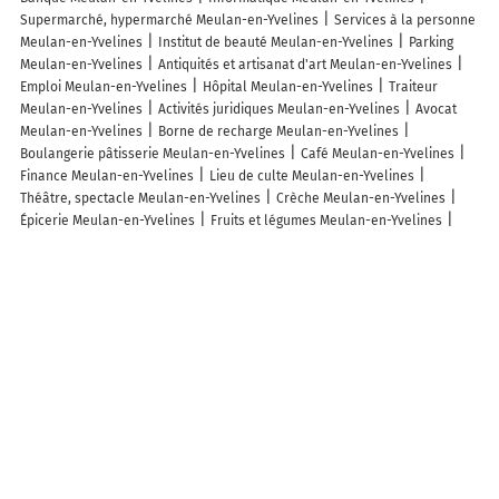
Supermarché, hypermarché Meulan-en-Yvelines
Services à la personne
Meulan-en-Yvelines
Institut de beauté Meulan-en-Yvelines
Parking
Meulan-en-Yvelines
Antiquités et artisanat d'art Meulan-en-Yvelines
Emploi Meulan-en-Yvelines
Hôpital Meulan-en-Yvelines
Traiteur
Meulan-en-Yvelines
Activités juridiques Meulan-en-Yvelines
Avocat
Meulan-en-Yvelines
Borne de recharge Meulan-en-Yvelines
Boulangerie pâtisserie Meulan-en-Yvelines
Café Meulan-en-Yvelines
Finance Meulan-en-Yvelines
Lieu de culte Meulan-en-Yvelines
Théâtre, spectacle Meulan-en-Yvelines
Crèche Meulan-en-Yvelines
Épicerie Meulan-en-Yvelines
Fruits et légumes Meulan-en-Yvelines
Logement Meulan-en-Yvelines
Musique Meulan-en-Yvelines
Opticien
Meulan-en-Yvelines
Publicité Meulan-en-Yvelines
Alarme,
surveillance Meulan-en-Yvelines
Boucherie charcuterie Meulan-en-
Yvelines
Dentiste Meulan-en-Yvelines
Enseignement Meulan-en-
Yvelines
Fleuriste Meulan-en-Yvelines
Industrie Meulan-en-Yvelines
Librairie, papeterie Meulan-en-Yvelines
Loisir Meulan-en-Yvelines
Parfumerie Meulan-en-Yvelines
Parking vélo Meulan-en-Yvelines
Pharmacie et Parapharmacie Meulan-en-Yvelines
Services publics
Meulan-en-Yvelines
Spa Meulan-en-Yvelines
Tabac Meulan-en-
Yvelines
Vêtements Meulan-en-Yvelines
Lieux à découvrir à Meulan-en-Yvelines