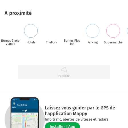
A proximité
Bornes Engie
Bornes Plug
Hôtels
TheFork
Parking
Supermarché
Vianeo
Inn
Laissez vous guider par le GPS de
l'application Mappy
Info trafic, alertes de vitesse et radars
Installer l'App