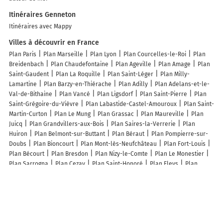
Itinéraires Genneton
Itinéraires avec Mappy
Villes à découvrir en France
Plan Paris
Plan Marseille
Plan Lyon
Plan Courcelles-le-Roi
Plan
Breidenbach
Plan Chaudefontaine
Plan Ageville
Plan Amage
Plan
Saint-Gaudent
Plan La Roquille
Plan Saint-Léger
Plan Milly-
Lamartine
Plan Barzy-en-Thiérache
Plan Adilly
Plan Adelans-et-le-
Val-de-Bithaine
Plan Vancé
Plan Ligsdorf
Plan Saint-Pierre
Plan
Saint-Grégoire-du-Vièvre
Plan Labastide-Castel-Amouroux
Plan Saint-
Martin-Curton
Plan Le Mung
Plan Grassac
Plan Maureville
Plan
Juicq
Plan Grandvillers-aux-Bois
Plan Saires-la-Verrerie
Plan
Huiron
Plan Belmont-sur-Buttant
Plan Béraut
Plan Pompierre-sur-
Doubs
Plan Bioncourt
Plan Mont-lès-Neufchâteau
Plan Fort-Louis
Plan Bécourt
Plan Bresdon
Plan Nizy-le-Comte
Plan Le Monestier
Plan Sarrogna
Plan Cezay
Plan Saint-Honoré
Plan Fleys
Plan
Breitenau
Plan Lachapelle-Graillouse
Plan Saint-Eulien
Plan Vers-
en-Montagne
Plan Sainte-Beuve-en-Rivière
Plan Gesvres-le-Chapitre
Plan Pomayrols
Plan Marestmontiers
Plan Saint-Victor
Plan
Aspremont
Plan Saint-Paul-la-Coste
Lieux à découvrir à Genneton