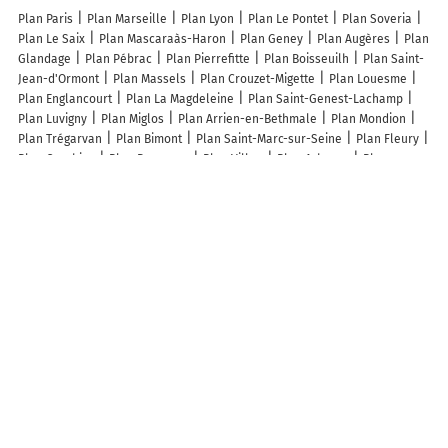
Plan Paris
Plan Marseille
Plan Lyon
Plan Le Pontet
Plan Soveria
Plan Le Saix
Plan Mascaraàs-Haron
Plan Geney
Plan Augères
Plan
Glandage
Plan Pébrac
Plan Pierrefitte
Plan Boisseuilh
Plan Saint-
Jean-d'Ormont
Plan Massels
Plan Crouzet-Migette
Plan Louesme
Plan Englancourt
Plan La Magdeleine
Plan Saint-Genest-Lachamp
Plan Luvigny
Plan Miglos
Plan Arrien-en-Bethmale
Plan Mondion
Plan Trégarvan
Plan Bimont
Plan Saint-Marc-sur-Seine
Plan Fleury
Plan Courbiac
Plan Bergouey
Plan Villon
Plan Arboras
Plan
Pierrefitte
Plan Sermano
Plan Labosse
Plan Tigeaux
Plan Villers-
sous-Prény
Plan Belleuse
Plan Sainte-Agathe-d'Aliermont
Plan
Goux-lès-Dambelin
Plan Rainans
Plan Esclottes
Plan Saint-Nicolas-
de-Pierrepont
Plan Cemboing
Plan Marcilly-et-Dracy
Plan
Baudrecourt
Plan Beaumé
Plan Gerrots
Plan Harchéchamp
Plan
Bourmont-entre-Meuse-et-Mouzon
Plan Assac
Lieux à découvrir à Ercourt
Mairie - Ercourt
Église Saint-Sulpice
Cimetière de Ercourt
Commonwealth War Graves Ww2
Terrain de Boules
Faict Olivier
Du
Bois d'En Bas EARL
Ercourt Animations
Societe Communale De Chasse
De Chepy
Association Equi-vimeu
Bati Pilot'
Théras Jean-Pierre
L.M.P Batiment
A découvrir autour de Ercourt