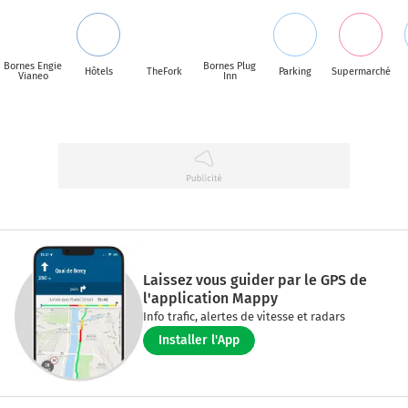
Bornes Engie
Bornes Plug
Hôtels
TheFork
Parking
Supermarché
Vianeo
Inn
Laissez vous guider par le GPS de
l'application Mappy
Info trafic, alertes de vitesse et radars
Installer l'App