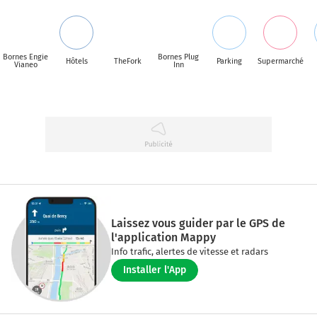
Bornes Engie
Bornes Plug
Hôtels
TheFork
Parking
Supermarché
Vianeo
Inn
Laissez vous guider par le GPS de
l'application Mappy
Info trafic, alertes de vitesse et radars
Installer l'App