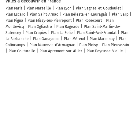
Villes à découvrir en France
Plan Paris
Plan Marseille
Plan Lyon
Plan Sagnes-et-Goudoulet
Plan Escaro
Plan Saint-Arnac
Plan Bélesta-en-Lauragais
Plan Sarp
Plan Pigna
Plan Missy-lès-Pierrepont
Plan Robécourt
Plan
Montlevicq
Plan Ogliastro
Plan Rageade
Plan Saint-Martin-de-
Salencey
Plan Crupies
Plan La Folie
Plan Saint-Avit-Frandat
Plan
La Burbanche
Plan Ganagobie
Plan Méreuil
Plan Marcenay
Plan
Colincamps
Plan Mauvezin-d'Armagnac
Plan Ploisy
Plan Pleuvezain
Plan Couturelle
Plan Apremont-sur-Allier
Plan Peyrusse-Vieille
Plan Daillancourt
Plan Aucazein
Plan Coudons
Plan Camps-sur-
l'Agly
Plan Tancon
Plan Morisel
Plan Freybouse
Plan Mennessis
Plan Auberives-en-Royans
Plan Passonfontaine
Plan Gomont
Plan
Saint-Jean-Lachalm
Plan Bonnevaux
Plan Faugères
Plan Bécourt
Plan Champaubert
Plan Saint-Sulpice-de-Roumagnac
Plan La
Chapelle-Enchérie
Plan Lème
Plan Tremblois-lès-Rocroi
Plan
Châtillon-Guyotte
Plan Rocheservière
Plan Viuz-la-Chiésaz
Plan
Gudmont-Villiers
Lieux à découvrir à Saulvaux
Etienne - Log'Isol EURL
L'Ami Paysagiste
Mairie - Saulvaux
Gda
Broyage
Etienne
Église Saint-Christophe
Église Saint-Martin
Cimetière De Saulvaux
Des Blanches
Salle des fêtes
Danse Passion
Bahn Live Production
Tennis De Table Lineen - 'Ttl' -