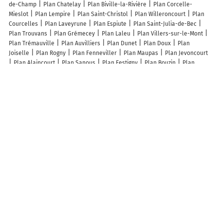
de-Champ
Plan Chatelay
Plan Biville-la-Rivière
Plan Corcelle-
Mieslot
Plan Lempire
Plan Saint-Christol
Plan Willeroncourt
Plan
Courcelles
Plan Laveyrune
Plan Espiute
Plan Saint-Julia-de-Bec
Plan Trouvans
Plan Grémecey
Plan Laleu
Plan Villers-sur-le-Mont
Plan Trémauville
Plan Auvilliers
Plan Dunet
Plan Doux
Plan
Joiselle
Plan Rogny
Plan Fenneviller
Plan Maupas
Plan Jevoncourt
Plan Alaincourt
Plan Sanous
Plan Festigny
Plan Bouzin
Plan
Malléon
Plan Longuevillette
Plan Cuissy-et-Geny
Plan Laneuville-à-
Rémy
Plan Broissia
Plan Giuncaggio
Plan Rapilly
Plan La Luzerne
Plan Kirviller
Plan Lent
Plan Tours
Plan Vallon-Pont-d'Arc
Plan
Valence-en-Poitou
Plan Callac
Plan Plougoulm
Plan Vou
Plan
Noilhan
Plan Trémouille-Saint-Loup
Lieux à découvrir à Malvezie
Hutin Alain
Mairie - Malvezie
Église Saint-Julien
Cimetière De
Malvezie
Boireau Magali
Dubreuil Alice
Acting'preneur
Plasma
Métal 31
Camping a la Ferme de Vignaut
Allemane Gérard
Les lieux populaires à Malvezie
Pyrenées Emotions, Eco-responsables, Nature, Sports Aventures
PINCIKAJAS Holiday Home
La peyrolyse
A découvrir autour de Malvezie