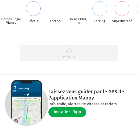
Bornes Engie
Bornes Plug
Hôtels
TheFork
Parking
Supermarché
Vianeo
Inn
Laissez vous guider par le GPS de
l'application Mappy
Info trafic, alertes de vitesse et radars
Installer l'App